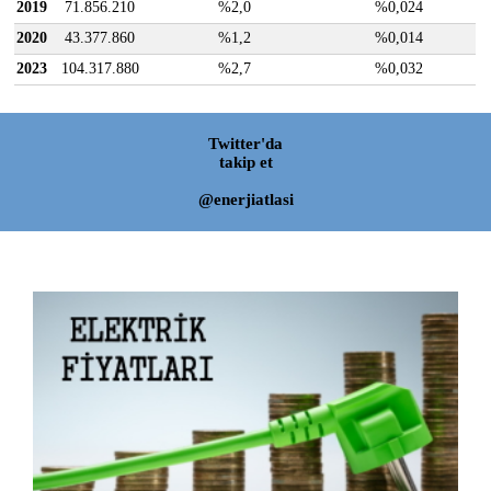
2019
71.856.210
%2,0
%0,024
2020
43.377.860
%1,2
%0,014
2023
104.317.880
%2,7
%0,032
Twitter'da
takip et
@enerjiatlasi