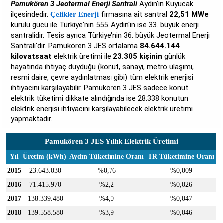
Pamukören 3 Jeotermal Enerji Santrali
Aydın'ın Kuyucak
ilçesindedir.
firmasına ait santral
22,51 MWe
Çelikler Enerji
kurulu gücü ile Türkiye'nin 555. Aydın'ın ise 33. büyük enerji
santralidir. Tesis ayrıca Türkiye'nin 36. büyük Jeotermal Enerji
Santrali'dir. Pamukören 3 JES ortalama
84.644.144
kilovatsaat
elektrik üretimi ile
23.305 kişinin
günlük
hayatında ihtiyaç duyduğu (konut, sanayi, metro ulaşımı,
resmi daire, çevre aydınlatması gibi) tüm elektrik enerjisi
ihtiyacını karşılayabilir. Pamukören 3 JES sadece konut
elektrik tüketimi dikkate alındığında ise 28.338 konutun
elektrik enerjisi ihtiyacını karşılayabilecek elektrik üretimi
yapmaktadır.
Pamukören 3 JES Yıllık Elektrik Üretimi
Yıl
Üretim (kWh)
Aydın Tüketimine Oranı
TR Tüketimine Oranı
2015
23.643.030
%0,76
%0,009
2016
71.415.970
%2,2
%0,026
2017
138.339.480
%4,0
%0,047
2018
139.558.580
%3,9
%0,046