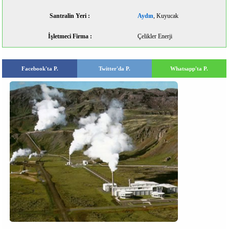
Santralin Yeri :
Aydın
, Kuyucak
İşletmeci Firma :
Çelikler Enerji
Facebook'ta P.
Twitter'da P.
Whatsapp'ta P.