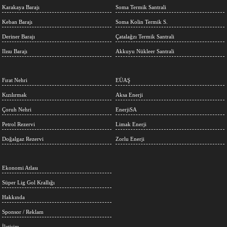
Karakaya Barajı
Soma Termik Santrali
Keban Barajı
Soma Kolin Termik S.
Deriner Barajı
Çatalağzı Termik Santrali
Ilısu Barajı
Akkuyu Nükleer Santrali
Fırat Nehri
EÜAŞ
Kızılırmak
Aksa Enerji
Çoruh Nehri
EnerjiSA
Petrol Rezervi
Limak Enerji
Doğalgaz Rezervi
Zorlu Enerji
Ekonomi Atlası
Süper Lig Gol Krallığı
Hakkında
Sponsor / Reklam
İletişim