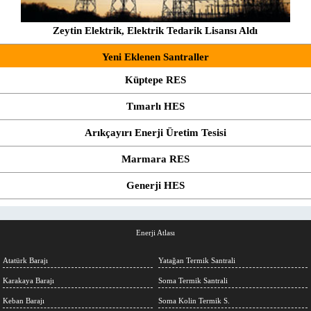
Zeytin Elektrik, Elektrik Tedarik Lisansı Aldı
Yeni Eklenen Santraller
Küptepe RES
Tımarlı HES
Arıkçayırı Enerji Üretim Tesisi
Marmara RES
Generji HES
Enerji Atlası
Atatürk Barajı
Yatağan Termik Santrali
Karakaya Barajı
Soma Termik Santrali
Keban Barajı
Soma Kolin Termik S.