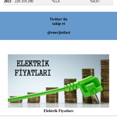
2023
220.319.290
%5,6
%0,07
Twitter'da
takip et
@enerjiatlasi
Elektrik Fiyatları