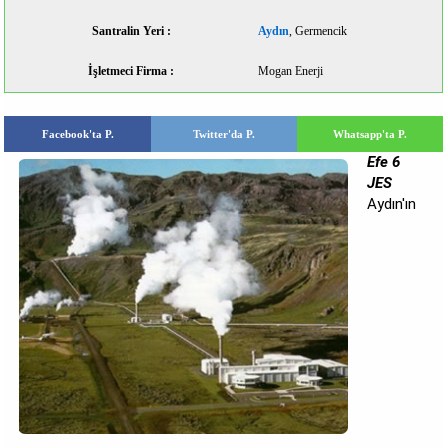
Santralin Yeri :
Aydın
, Germencik
İşletmeci Firma :
Mogan Enerji
Facebook'ta P.
Twitter'da P.
Whatsapp'ta P.
Efe 6
JES
Aydın'ın