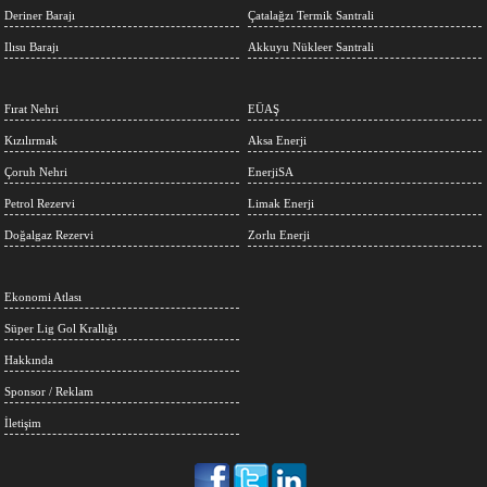
Deriner Barajı
Çatalağzı Termik Santrali
Ilısu Barajı
Akkuyu Nükleer Santrali
Fırat Nehri
EÜAŞ
Kızılırmak
Aksa Enerji
Çoruh Nehri
EnerjiSA
Petrol Rezervi
Limak Enerji
Doğalgaz Rezervi
Zorlu Enerji
Ekonomi Atlası
Süper Lig Gol Krallığı
Hakkında
Sponsor / Reklam
İletişim