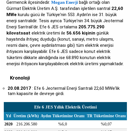
Germencik ilçesindedir.
bağlı ortağı olan
Mogan Enerji
Gürmat Elektrik Üretim A.Ş. tarafından işletilen santral
22,60
MWe
kurulu gücü ile Türkiye'nin 553. Aydın'ın ise 31. büyük
enerji santralidir. Tesis ayrıca Türkiye'nin 34. büyük Jeotermal
Enerji Santrali'dir. Efe 6 JES ortalama
205.775.290
kilovatsaat
elektrik üretimi ile
56.656 kişinin
günlük
hayatında ihtiyaç duyduğu (konut, sanayi, metro ulaşımı,
resmi daire, çevre aydınlatması gibi) tüm elektrik enerjisi
ihtiyacını karşılayabilir. Efe 6 JES sadece konut elektrik
tüketimi dikkate alındığında ise 68.890 konutun elektrik
enerjisi ihtiyacını karşılayabilecek elektrik üretimi yapmaktadır.
Kronoloji
20.08.2017
: Efe 6 Jeotermal Enerji Santrali 22,60 MWe'lik
tam kapasite ile devreye girdi.
Efe 6 JES Yıllık Elektrik Üretimi
Yıl
Üretim (kWh)
Aydın Tüketimine Oranı
TR Tüketimine Oranı
2020
216.206.580
%6,0
%0,07