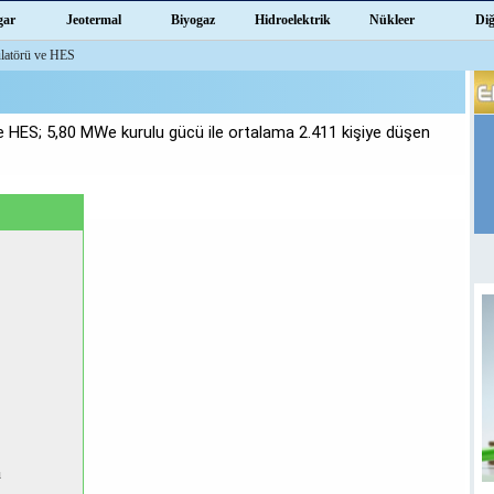
gar
Jeotermal
Biyogaz
Hidroelektrik
Nükleer
Di
latörü ve HES
HES; 5,80 MWe kurulu gücü ile ortalama 2.411 kişiye düşen
u