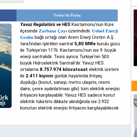
Twitter'da Paylaş
Yavuz Regülatörü ve HES
Kastamonu'nun Küre
ilçesinde
üzerindedir.
Zarbana Çayı
Usluel Enerji
bağlı ortağı olan Arem Enerji Üretim A.Ş.
Grubu
tarafından işletilen santral
5,80 MWe
kurulu gücü
ile Türkiye'nin 1176. Kastamonu'nun ise 9. büyük
enerji santralidir. Tesis ayrıca Türkiye'nin 503.
büyük Hidroelektrik Santrali'dir. Yavuz HES
ortalama
8.757.974 kilovatsaat
elektrik üretimi
ile
2.411 kişinin
günlük hayatında ihtiyaç
duyduğu (konut, sanayi, metro ulaşımı, resmi
daire, çevre aydınlatması gibi) tüm elektrik enerjisi
ihtiyacını karşılayabilir. Yavuz HES sadece konut
elektrik tüketimi dikkate alındığında ise 2.932
konutun elektrik enerjisi ihtiyacını karşılayabilecek