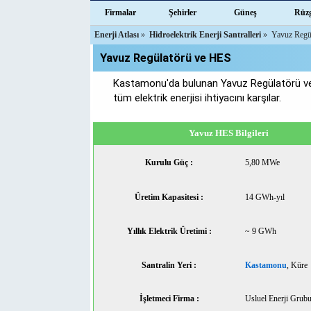
Firmalar
Şehirler
Güneş
Rüz
Enerji Atlası
»
Hidroelektrik Enerji Santralleri
»
Yavuz Regü
Yavuz Regülatörü ve HES
Kastamonu'da bulunan Yavuz Regülatörü ve 
tüm elektrik enerjisi ihtiyacını karşılar.
Yavuz HES Bilgileri
Kurulu Güç :
5,80 MWe
Üretim Kapasitesi :
14 GWh-yıl
Yıllık Elektrik Üretimi :
~ 9 GWh
Santralin Yeri :
Kastamonu
, Küre
İşletmeci Firma :
Usluel Enerji Grub