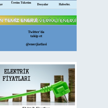
Üretim Tüketim
ğer
Dosyalar
Haberler.
Twitter'da
takip et
@enerjiatlasi