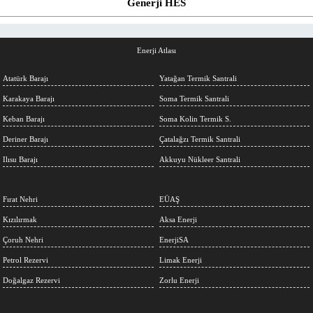
Generji HES
Enerji Atlası
Atatürk Barajı
Yatağan Termik Santrali
Karakaya Barajı
Soma Termik Santrali
Keban Barajı
Soma Kolin Termik S.
Deriner Barajı
Çatalağzı Termik Santrali
Ilısu Barajı
Akkuyu Nükleer Santrali
Fırat Nehri
EÜAŞ
Kızılırmak
Aksa Enerji
Çoruh Nehri
EnerjiSA
Petrol Rezervi
Limak Enerji
Doğalgaz Rezervi
Zorlu Enerji