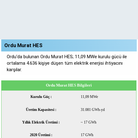
Ordu Murat HES
Ordu'da bulunan Ordu Murat HES; 11,09 MWe kurulu gücü ile
ortalama 4.636 kişiye düşen tüm elektrik enerjisi ihtiyacını
karşılar.
Ordu Murat HES Bilgileri
Kurulu Güç :
11,09 MWe
Üretim Kapasitesi :
31.081 GWh-yıl
Yıllık Elektrik Üretimi :
~ 17 GWh
2020 Üretimi :
17 GWh