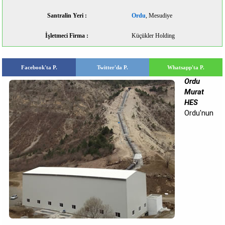
Santralin Yeri :
Ordu
, Mesudiye
İşletmeci Firma :
Küçükler Holding
Facebook'ta P.
Twitter'da P.
Whatsapp'ta P.
Ordu
Murat
HES
Ordu'nun