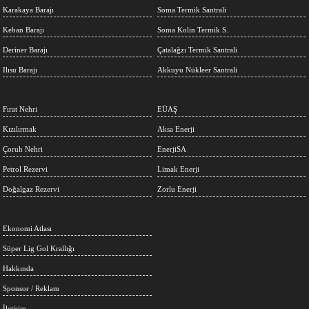
Karakaya Barajı
Soma Termik Santrali
Keban Barajı
Soma Kolin Termik S.
Deriner Barajı
Çatalağzı Termik Santrali
Ilısu Barajı
Akkuyu Nükleer Santrali
Fırat Nehri
EÜAŞ
Kızılırmak
Aksa Enerji
Çoruh Nehri
EnerjiSA
Petrol Rezervi
Limak Enerji
Doğalgaz Rezervi
Zorlu Enerji
Ekonomi Atlası
Süper Lig Gol Krallığı
Hakkında
Sponsor / Reklam
İletişim