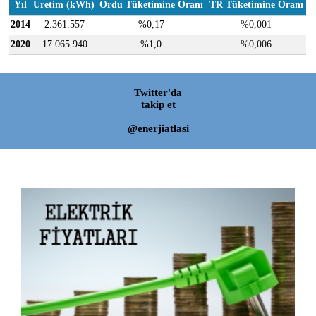
Yıl
Üretim (kWh)
Ordu Tüketimine Oranı
TR Tüketimine Oranı
2014
2.361.557
%0,17
%0,001
2020
17.065.940
%1,0
%0,006
Twitter'da
takip et
@enerjiatlasi