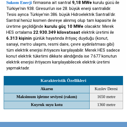
firmasına ait santral
9,18 MWe
kurulu gücü ile
Sukom Enerji
Türkiye'nin 938. Giresun'un ise 28. büyük enerji santralidir.
Tesis ayrıca Türkiye'nin 386. büyük Hidroelektrik Santrali'dir.
Santral henüz kısmen devreye alınmış olup tam kapasite ile
üretime geçildiğinde
kurulu güç 10 MWe
olacaktır. Merek
HES ortalama
22.930.349 kilovatsaat
elektrik üretimi ile
6.313 kişinin
günlük hayatında ihtiyaç duyduğu (konut,
sanayi, metro ulaşımı, resmi daire, çevre aydınlatması gibi)
tüm elektrik enerjisi ihtiyacını karşılayabilir. Merek HES sadece
konut elektrik tüketimi dikkate alındığında ise 7.677 konutun
elektrik enerjisi ihtiyacını karşılayabilecek elektrik üretimi
yapmaktadır.
Karakteristik Özellikleri
Akarsu
Kızılev Deresi
Maksimum işletme seviyesi (rakım)
1650 metre
Kuyruk suyu kotu
1360 metre