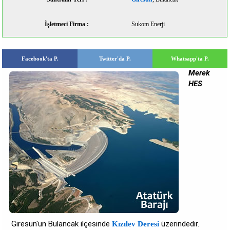
İşletmeci Firma :
Sukom Enerji
Facebook'ta P.
Twitter'da P.
Whatsapp'ta P.
Merek
HES
Giresun'un Bulancak ilçesinde
üzerindedir.
Kızılev Deresi