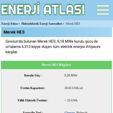
Enerji Atlası
»
Hidroelektrik Enerji Santralleri
»
Merek HES
Merek HES
Giresun'da bulunan Merek HES; 9,18 MWe kurulu gücü ile
ortalama 6.313 kişiye düşen tüm elektrik enerjisi ihtiyacını
karşılar.
Merek HES Bilgileri
Kurulu Güç :
9,18 MWe
Üretim Kapasitesi :
26.65 GWh-yıl
Yıllık Elektrik Üretimi :
~ 23 GWh
Santralin Yeri :
Giresun
, Bulancak