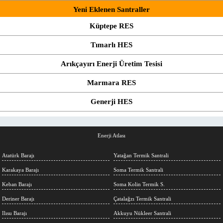
Yeni Eklenen Santraller
Küptepe RES
Tımarlı HES
Arıkçayırı Enerji Üretim Tesisi
Marmara RES
Generji HES
Enerji Atlası
Atatürk Barajı
Yatağan Termik Santrali
Karakaya Barajı
Soma Termik Santrali
Keban Barajı
Soma Kolin Termik S.
Deriner Barajı
Çatalağzı Termik Santrali
Ilısu Barajı
Akkuyu Nükleer Santrali