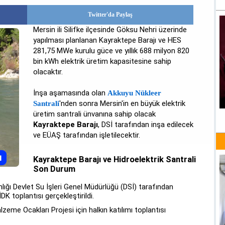
Twitter'da Paylaş
Mersin ili Silifke ilçesinde Göksu Nehri üzerinde
yapılması planlanan Kayraktepe Barajı ve HES
281,75 MWe kurulu güce ve yıllık 688 milyon 820
bin kWh elektrik üretim kapasitesine sahip
olacaktır.
İnşa aşamasında olan
Akkuyu Nükleer
'nden sonra Mersin'in en büyük elektrik
Santrali
üretim santrali ünvanına sahip olacak
Kayraktepe Barajı
, DSİ tarafından inşa edilecek
ve EÜAŞ tarafından işletilecektir.
Kayraktepe Barajı ve Hidroelektrik Santrali
Son Durum
nlığı Devlet Su İşleri Genel Müdürlüğü (DSİ) tarafından
DK toplantısı gerçekleştirildi.
eme Ocakları Projesi için halkın katılımı toplantısı