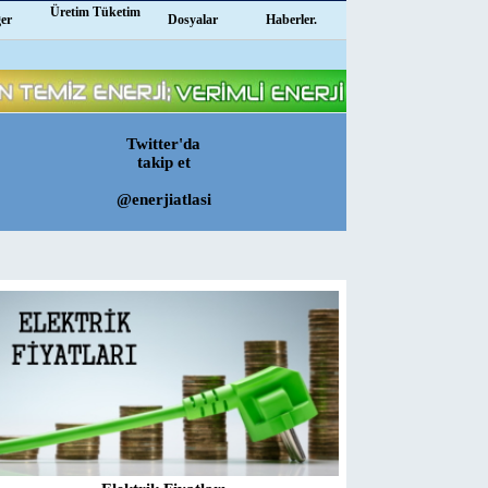
Üretim Tüketim
ğer
Dosyalar
Haberler.
Twitter'da
takip et
@enerjiatlasi