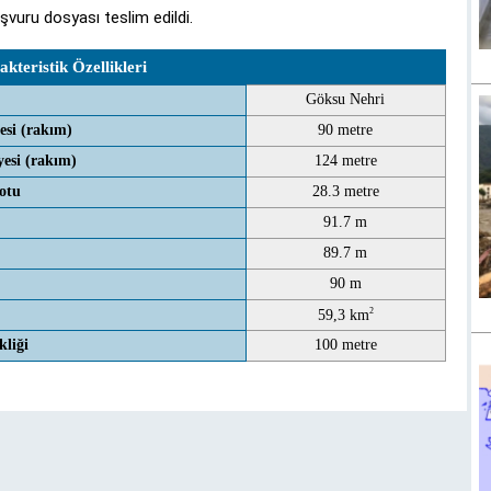
şvuru dosyası teslim edildi.
kteristik Özellikleri
Göksu Nehri
esi (rakım)
90 metre
esi (rakım)
124 metre
otu
28.3 metre
91.7 m
89.7 m
90 m
2
59,3 km
kliği
100 metre