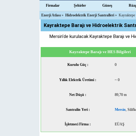
Firmalar
Şehirler
Güneş
Rüz
Enerji Atlası
»
Hidroelektrik Enerji Santralleri
»
Kayraktepe B
Kayraktepe Barajı ve Hidroelektrik Santr
Mersin'de kurulacak Kayraktepe Barajı ve Hid
Kayraktepe Barajı ve HES Bilgileri
Kurulu Güç :
0
Yıllık Elektrik Üretimi :
~ 0
Net Düşü :
89,70 m
Santralin Yeri :
Mersin
, Silifk
İşletmeci Firma :
EÜAŞ