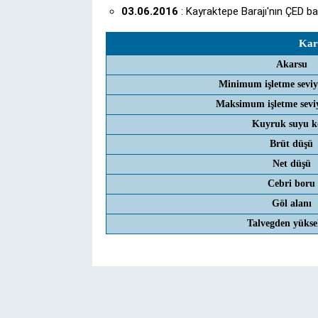
03.06.2016
: Kayraktepe Barajı'nın ÇED ba
Kara
Akarsu
Minimum işletme seviy
Maksimum işletme seviy
Kuyruk suyu k
Brüt düşü
Net düşü
Cebri boru
Göl alanı
Talvegden yükse