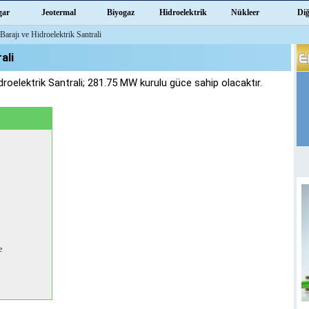
gar
Jeotermal
Biyogaz
Hidroelektrik
Nükleer
Di
arajı ve Hidroelektrik Santrali
ali
roelektrik Santrali; 281.75 MW kurulu güce sahip olacaktır.
e