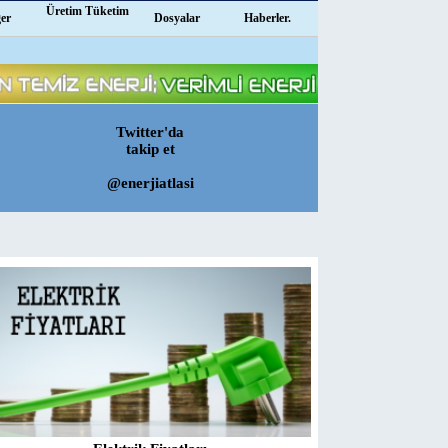
Üretim Tüketim
ğer
Dosyalar
Haberler.
Twitter'da
takip et
@enerjiatlasi