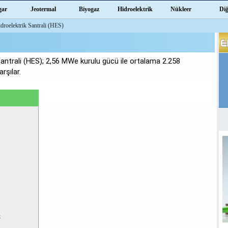
gar
Jeotermal
Biyogaz
Hidroelektrik
Nükleer
Di
roelektrik Santrali (HES)
antrali (HES); 2,56 MWe kurulu gücü ile ortalama 2.258
rşılar.
k