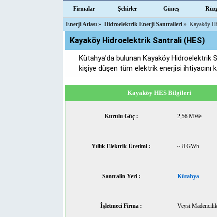
Firmalar
Şehirler
Güneş
Rüz
Enerji Atlası
»
Hidroelektrik Enerji Santralleri
»
Kayaköy Hid
Kayaköy Hidroelektrik Santrali (HES)
Kütahya'da bulunan Kayaköy Hidroelektrik S
kişiye düşen tüm elektrik enerjisi ihtiyacını ka
Kayaköy HES Bilgileri
Kurulu Güç :
2,56 MWe
Yıllık Elektrik Üretimi :
~ 8 GWh
Santralin Yeri :
Kütahya
İşletmeci Firma :
Veysi Madencili