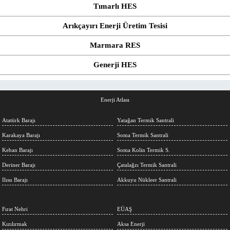
Tımarlı HES
Arıkçayırı Enerji Üretim Tesisi
Marmara RES
Generji HES
Enerji Atlası
Atatürk Barajı
Yatağan Termik Santrali
Karakaya Barajı
Soma Termik Santrali
Keban Barajı
Soma Kolin Termik S.
Deriner Barajı
Çatalağzı Termik Santrali
Ilısu Barajı
Akkuyu Nükleer Santrali
Fırat Nehri
EÜAŞ
Kızılırmak
Aksa Enerji