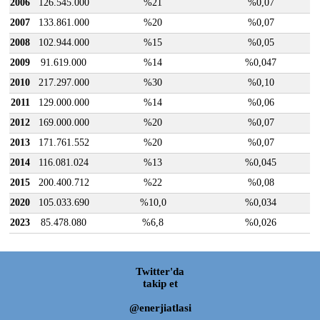
2006
126.545.000
%21
%0,07
2007
133.861.000
%20
%0,07
2008
102.944.000
%15
%0,05
2009
91.619.000
%14
%0,047
2010
217.297.000
%30
%0,10
2011
129.000.000
%14
%0,06
2012
169.000.000
%20
%0,07
2013
171.761.552
%20
%0,07
2014
116.081.024
%13
%0,045
2015
200.400.712
%22
%0,08
2020
105.033.690
%10,0
%0,034
2023
85.478.080
%6,8
%0,026
Twitter'da
takip et
@enerjiatlasi