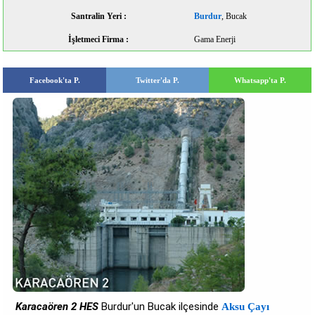
Santralin Yeri :
Burdur
, Bucak
İşletmeci Firma :
Gama Enerji
Facebook'ta P.
Twitter'da P.
Whatsapp'ta P.
Karacaören 2 HES
Burdur'un Bucak ilçesinde
Aksu Çayı