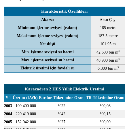
Karakteristik Özellikleri
Akarsu
Aksu Çayı
Minimum işletme seviyesi (rakım)
185 metre
Maksimum işletme seviyesi (rakım)
187.5 metre
Net düşü
101.95 m
Min. işletme seviyesi su hacmi
3
42.600 bin m
Max. işletme seviyesi su hacmi
3
48.900 bin m
Elektrik üretimi için faydalı su
3
6.300 bin m
Karacaören 2 HES Yıllık Elektrik Üretimi
Yıl
Üretim (kWh)
Burdur Tüketimine Oranı
TR Tüketimine Oranı
2003
109.400.000
%22
%0,08
2004
220.419.000
%42
%0,15
2005
152.042.000
%27
%0,09