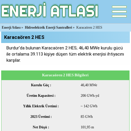
Enerji Atlası
»
Hidroelektrik Enerji Santralleri
»
Karacaören 2 HES
Karacaören 2 HES
Burdur'da bulunan Karacaören 2 HES; 46,40 MWe kurulu gücü
ile ortalama 39.113 kişiye düşen tüm elektrik enerjisi ihtiyacını
karşılar.
Karacaören 2 HES Bilgileri
Kurulu Güç :
46,40 MWe
Üretim Kapasitesi :
206 GWh-yıl
Yıllık Elektrik Üretimi :
~ 142 GWh
2023 Üretimi :
85 GWh
Net Düşü :
101,95 m