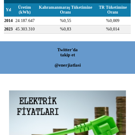
Üretim
Kahramanmaraş Tüketimine
TR Tüketimine
Yıl
(kWh)
Oranı
Oranı
2014
24.187.647
%0,55
%0,009
2023
45.303.310
%0,83
%0,014
Twitter'da
takip et
@enerjiatlasi