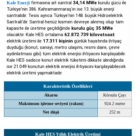
firmasına ait santral
34,14 MWe
kurulu gücü ile
Kale Enerji
Türkiye'nin 386. Kahramanmaraş'ın ise 13. büyük enerji
santralidir. Tesis ayrıca Türkiye'nin 148. büyük Hidroelektrik
Santrali'dir. Santral henüz kısmen devreye alınmış olup tam
kapasite ile üretime geçildiğinde
kurulu güç 35 MWe
olacaktır. Kale HES ortalama
62.872.739 kilovatsaat
elektrik üretimi ile
17.311 kişinin
günlük hayatında ihtiyaç
duyduğu (konut, sanayi, metro ulaşımı, resmi daire, çevre
aydınlatması gibi) tüm elektrik enerjisi ihtiyacını karşılayabilir.
Kale HES sadece konut elektrik tüketimi dikkate alındığında
ise 21.049 konutun elektrik enerjisi ihtiyacını karşılayabilecek
elektrik üretimi yapmaktadır.
Karakteristik Özellikleri
Akarsu
Körsulu Çayı
Maksimum işletme seviyesi (rakım)
924.2 metre
Net düşü
252 m
Kale HES Yıllık Elektrik Üretimi