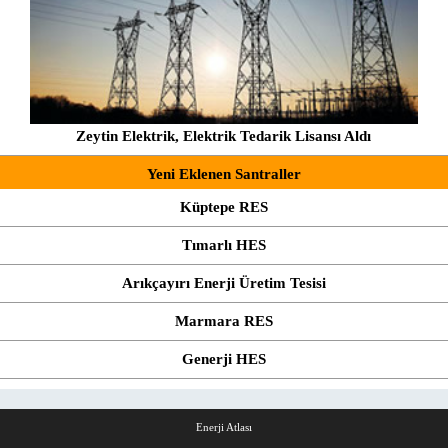
Zeytin Elektrik, Elektrik Tedarik Lisansı Aldı
Yeni Eklenen Santraller
Küptepe RES
Tımarlı HES
Arıkçayırı Enerji Üretim Tesisi
Marmara RES
Generji HES
Enerji Atlası