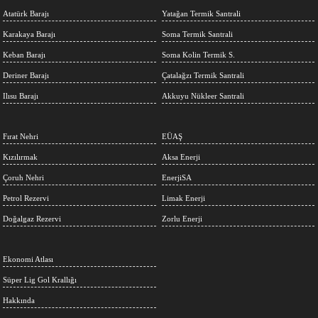
Atatürk Barajı
Yatağan Termik Santrali
Karakaya Barajı
Soma Termik Santrali
Keban Barajı
Soma Kolin Termik S.
Deriner Barajı
Çatalağzı Termik Santrali
Ilısu Barajı
Akkuyu Nükleer Santrali
Fırat Nehri
EÜAŞ
Kızılırmak
Aksa Enerji
Çoruh Nehri
EnerjiSA
Petrol Rezervi
Limak Enerji
Doğalgaz Rezervi
Zorlu Enerji
Ekonomi Atlası
Süper Lig Gol Krallığı
Hakkında