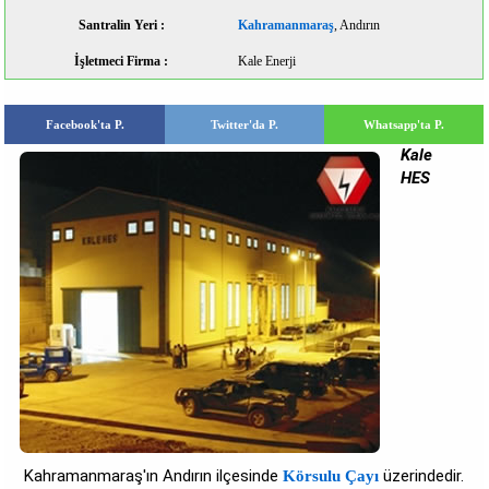
Santralin Yeri :
Kahramanmaraş
, Andırın
İşletmeci Firma :
Kale Enerji
Facebook'ta P.
Twitter'da P.
Whatsapp'ta P.
Kale
HES
Kahramanmaraş'ın Andırın ilçesinde
üzerindedir.
Körsulu Çayı