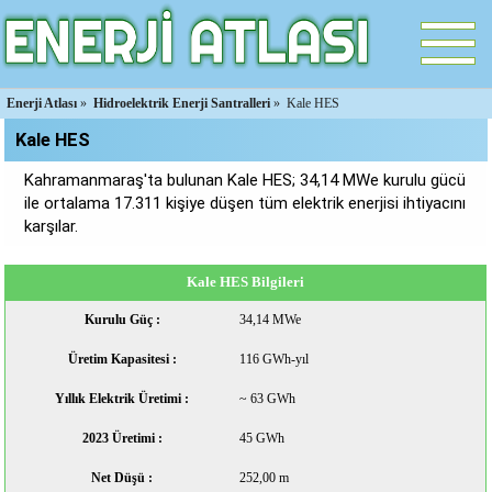
Enerji Atlası
»
Hidroelektrik Enerji Santralleri
»
Kale HES
Kale HES
Kahramanmaraş'ta bulunan Kale HES; 34,14 MWe kurulu gücü
ile ortalama 17.311 kişiye düşen tüm elektrik enerjisi ihtiyacını
karşılar.
Kale HES Bilgileri
Kurulu Güç :
34,14 MWe
Üretim Kapasitesi :
116 GWh-yıl
Yıllık Elektrik Üretimi :
~ 63 GWh
2023 Üretimi :
45 GWh
Net Düşü :
252,00 m