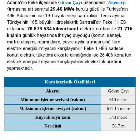
Adana'nın Feke ilçesinde
üzerindedir.
Göksu Çayı
Akenerji
firmasına ait santral
29,40 MWe
kurulu gücü ile Türkiye'nin
446. Adana'nın ise 19. büyük enerji santralidir. Tesis ayrıca
Türkiye'nin 165. büyük Hidroelektrik Santrali'dir. Feke 1 HES
ortalama
78.873.534 kilovatsaat
elektrik üretimi ile
21.716
kişinin
günlük hayatında ihtiyaç duyduğu (konut, sanayi,
metro ulaşımı, resmi daire, çevre aydınlatması gibi) tüm
elektrik enerjisi ihtiyacını karşılayabilir. Feke 1 HES sadece
konut elektrik tüketimi dikkate alındığında ise 26.406 konutun
elektrik enerjisi ihtiyacını karşılayabilecek elektrik üretimi
yapmaktadır.
Karakteristik Özellikleri
Akarsu
Göksu Çayı
Minimum işletme seviyesi (rakım)
610 metre
Maksimum işletme seviyesi (rakım)
611.15 metre
Kuyruk suyu kotu
543 metre
Net düşü
58.7 m