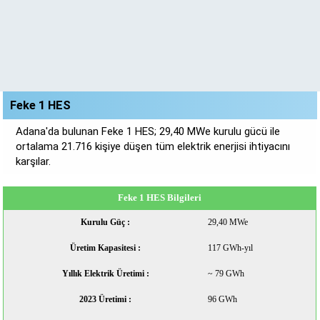
Feke 1 HES
Adana'da bulunan Feke 1 HES; 29,40 MWe kurulu gücü ile
ortalama 21.716 kişiye düşen tüm elektrik enerjisi ihtiyacını
karşılar.
Feke 1 HES Bilgileri
Kurulu Güç :
29,40 MWe
Üretim Kapasitesi :
117 GWh-yıl
Yıllık Elektrik Üretimi :
~ 79 GWh
2023 Üretimi :
96 GWh