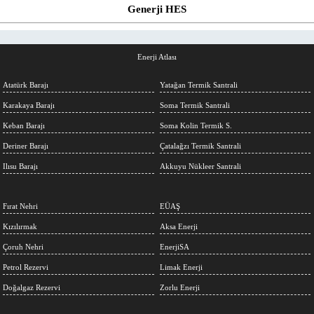
Generji HES
Enerji Atlası
Atatürk Barajı
Yatağan Termik Santrali
Karakaya Barajı
Soma Termik Santrali
Keban Barajı
Soma Kolin Termik S.
Deriner Barajı
Çatalağzı Termik Santrali
Ilısu Barajı
Akkuyu Nükleer Santrali
Fırat Nehri
EÜAŞ
Kızılırmak
Aksa Enerji
Çoruh Nehri
EnerjiSA
Petrol Rezervi
Limak Enerji
Doğalgaz Rezervi
Zorlu Enerji