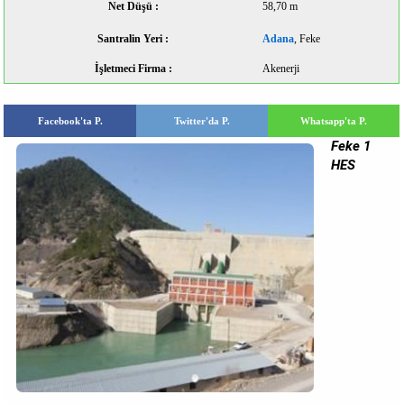
Net Düşü :
58,70 m
Santralin Yeri :
Adana
, Feke
İşletmeci Firma :
Akenerji
Facebook'ta P.
Twitter'da P.
Whatsapp'ta P.
Feke 1
HES