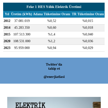
Feke 1 HES Yıllık Elektrik Üretimi
Yıl
Üretim (kWh)
Adana Tüketimine Oranı
TR Tüketimine Oranı
2012
37.081.019
%0,52
%0,015
2014
45.283.350
%0,60
%0,018
2015
107.513.300
%1,4
%0,040
2020
108.531.000
%1,2
%0,036
2023
95.959.000
%0,94
%0,029
Twitter'da
takip et
@enerjiatlasi