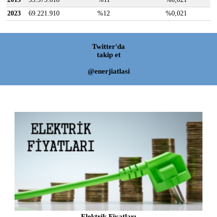
2023
69.221.910
%12
%0,021
Twitter'da
takip et
@enerjiatlasi
Elektrik Fiyatları