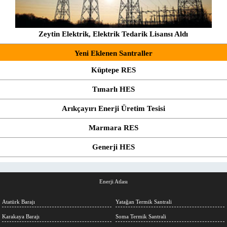
Zeytin Elektrik, Elektrik Tedarik Lisansı Aldı
Yeni Eklenen Santraller
Küptepe RES
Tımarlı HES
Arıkçayırı Enerji Üretim Tesisi
Marmara RES
Generji HES
Enerji Atlası
Atatürk Barajı
Yatağan Termik Santrali
Karakaya Barajı
Soma Termik Santrali