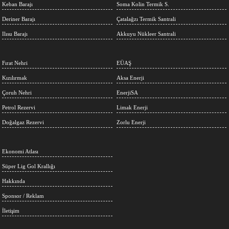
Keban Barajı
Soma Kolin Termik S.
Deriner Barajı
Çatalağzı Termik Santrali
Ilısu Barajı
Akkuyu Nükleer Santrali
Fırat Nehri
EÜAŞ
Kızılırmak
Aksa Enerji
Çoruh Nehri
EnerjiSA
Petrol Rezervi
Limak Enerji
Doğalgaz Rezervi
Zorlu Enerji
Ekonomi Atlası
Süper Lig Gol Krallığı
Hakkında
Sponsor / Reklam
İletişim