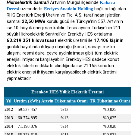
Hidroelektrik Santrali
Artvin'in Murgul ilçesinde
Kabaca
üzerindedir.
bağlı ortağı olan
Deresi
Erciyes Anadolu Holding
RHG Enertürk Enerji Üretim ve Tic. A.Ş. tarafından işletilen
santral
22,50 MWe
kurulu gücü ile Türkiye'nin 557. Artvin'in
ise 10. büyük enerji santralidir. Tesis ayrıca Türkiye'nin 211.
büyük Hidroelektrik Santrali'dir. Erenköy HES ortalama
63.219.351 kilovatsaat
elektrik üretimi ile
17.406 kişinin
günlük hayatında ihtiyaç duyduğu (konut, sanayi, metro
ulaşımı, resmi daire, çevre aydınlatması gibi) tüm elektrik
enerjisi ihtiyacını karşılayabilir. Erenköy HES sadece konut
elektrik tüketimi dikkate alındığında ise 21.165 konutun
elektrik enerjisi ihtiyacını karşılayabilecek elektrik üretimi
yapmaktadır.
Erenköy HES Yıllık Elektrik Üretimi
Yıl
Üretim (kWh)
Artvin Tüketimine Oranı
TR Tüketimine Oranı
2012
59.527.457
%12
%0,025
2013
60.774.895
%13
%0,025
2014
71.198.876
%14
%0,028
2015
55.373.618
%11
%0,021