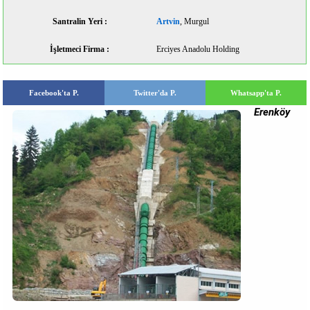
Santralin Yeri :
Artvin
, Murgul
İşletmeci Firma :
Erciyes Anadolu Holding
Facebook'ta P.
Twitter'da P.
Whatsapp'ta P.
Erenköy