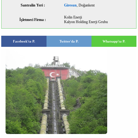
Santralin Yeri :
Giresun
, Doğankent
Kolin Enerji
İşletmeci Firma :
Kalyon Holding Enerji Grubu
Facebook'ta P.
Twitter'da P.
Whatsapp'ta P.