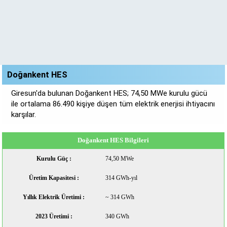
Doğankent HES
Giresun'da bulunan Doğankent HES; 74,50 MWe kurulu gücü
ile ortalama 86.490 kişiye düşen tüm elektrik enerjisi ihtiyacını
karşılar.
Doğankent HES Bilgileri
Kurulu Güç :
74,50 MWe
Üretim Kapasitesi :
314 GWh-yıl
Yıllık Elektrik Üretimi :
~ 314 GWh
2023 Üretimi :
340 GWh