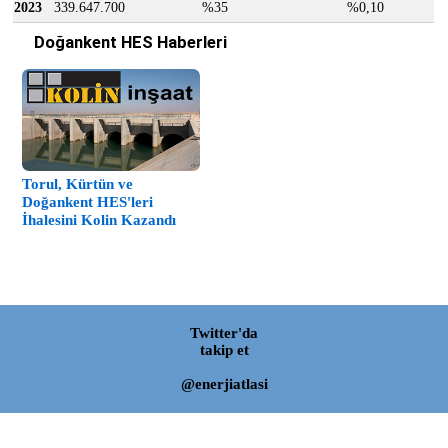
2023
339.647.700
%35
%0,10
Doğankent HES Haberleri
Torul, Kürtün ve
Doğankent HES'leri
İhalesini Kolin Kazandı
Twitter'da
takip et
@enerjiatlasi