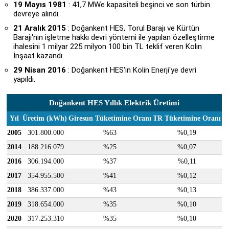
19 Mayıs 1981
: 41,7 MWe kapasiteli beşinci ve son türbin
devreye alındı.
21 Aralık 2015
: Doğankent HES, Torul Barajı ve Kürtün
Barajı'nın işletme hakkı devri yöntemi ile yapılan özelleştirme
ihalesini 1 milyar 225 milyon 100 bin TL teklif veren Kolin
İnşaat kazandı.
29 Nisan 2016
: Doğankent HES'in Kolin Enerji'ye devri
yapıldı.
Doğankent HES Yıllık Elektrik Üretimi
Yıl
Üretim (kWh)
Giresun Tüketimine Oranı
TR Tüketimine Oranı
2005
301.800.000
%63
%0,19
2014
188.216.079
%25
%0,07
2016
306.194.000
%37
%0,11
2017
354.955.500
%41
%0,12
2018
386.337.000
%43
%0,13
2019
318.654.000
%35
%0,10
2020
317.253.310
%35
%0,10