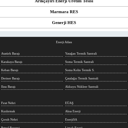
Arıkçayırı Enerji Üretim Tesisi
Marmara RES
Generji HES
Enerji Atlası
Atatürk Barajı
Yatağan Termik Santrali
Karakaya Barajı
Soma Termik Santrali
Keban Barajı
Soma Kolin Termik S.
Deriner Barajı
Çatalağzı Termik Santrali
Ilısu Barajı
Akkuyu Nükleer Santrali
Fırat Nehri
EÜAŞ
Kızılırmak
Aksa Enerji
Çoruh Nehri
EnerjiSA
Petrol Rezervi
Limak Enerji