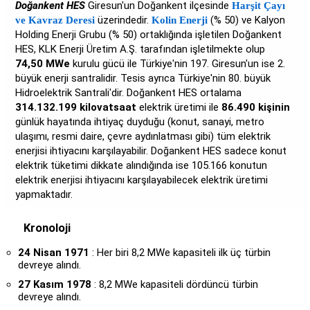
Doğankent HES
Giresun'un Doğankent ilçesinde
Harşit Çayı
üzerindedir.
(% 50) ve Kalyon
ve Kavraz Deresi
Kolin Enerji
Holding Enerji Grubu (% 50) ortaklığında işletilen Doğankent
HES, KLK Enerji Üretim A.Ş. tarafından işletilmekte olup
74,50 MWe
kurulu gücü ile Türkiye'nin 197. Giresun'un ise 2.
büyük enerji santralidir. Tesis ayrıca Türkiye'nin 80. büyük
Hidroelektrik Santrali'dir. Doğankent HES ortalama
314.132.199 kilovatsaat
elektrik üretimi ile
86.490 kişinin
günlük hayatında ihtiyaç duyduğu (konut, sanayi, metro
ulaşımı, resmi daire, çevre aydınlatması gibi) tüm elektrik
enerjisi ihtiyacını karşılayabilir. Doğankent HES sadece konut
elektrik tüketimi dikkate alındığında ise 105.166 konutun
elektrik enerjisi ihtiyacını karşılayabilecek elektrik üretimi
yapmaktadır.
Kronoloji
24 Nisan 1971
: Her biri 8,2 MWe kapasiteli ilk üç türbin
devreye alındı.
27 Kasım 1978
: 8,2 MWe kapasiteli dördüncü türbin
devreye alındı.