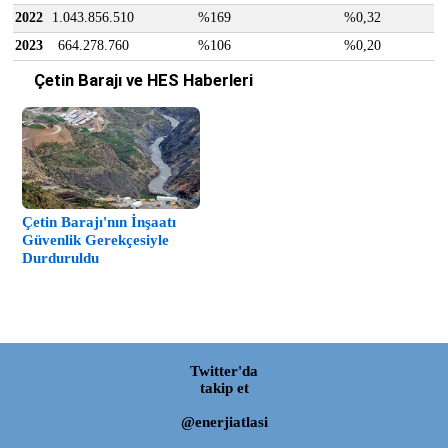
2022
1.043.856.510
%169
%0,32
2023
664.278.760
%106
%0,20
Çetin Barajı ve HES Haberleri
Çetin Barajı'nın İnşaatı
Güvenlik Gerekçesiyle
Durduruldu
Twitter'da
takip et
@enerjiatlasi