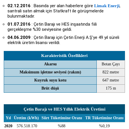
02.12.2016
: Basında yer alan haberlere göre
,
Limak Enerji
santrali satın almak için Statkraft ile görüşmelerde
bulunmaktadır.
01.07.2016
: Çetin Barajı ve HES inşaatında fiili
gerçekleşme %30 seviyesine geldi.
04.06.2009
: Çetin Barajı için Çetin Enerji A.Ş'ye 49 yıl süreli
elektrik üretim lisansı verildi.
Karakteristik Özellikleri
Akarsu
Botan Çayı
Maksimum işletme seviyesi (rakım)
822 metre
Kuyruk suyu kotu
647 metre
Brüt düşü
175 m
Çetin Barajı ve HES Yıllık Elektrik Üretimi
Yıl
Üretim (kWh)
Siirt Tüketimine Oranı
TR Tüketimine Oranı
2020
576.518.170
%88
%0,19