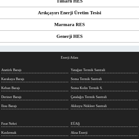
Tımarlı HES
Arıkçayırı Enerji Üretim Tesisi
Marmara RES
Generji HES
Enerji Atlası
Atatürk Barajı
Yatağan Termik Santrali
Karakaya Barajı
Soma Termik Santrali
Keban Barajı
Soma Kolin Termik S.
Deriner Barajı
Çatalağzı Termik Santrali
Ilısu Barajı
Akkuyu Nükleer Santrali
Fırat Nehri
EÜAŞ
Kızılırmak
Aksa Enerji