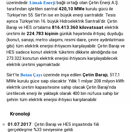
üzerindedir.
bağlı ortağı olan Çetin Enerji A.Ş.
Limak Enerji
tarafından işletilen santral
420,10 MWe
kurulu gücü ile
Türkiye'nin 55. Siirt'in ise en büyük enerji santralidir. Tesis
ayrıca Türkiye'nin 16. büyük Hidroelektrik Santrali'dir. Çetin
Barajı ve HES ortalama
816.413.360 kilovatsaat
elektrik
üretimi ile
224.783 kişinin
günlük hayatında ihtiyaç duyduğu
(konut, sanayi, metro ulaşımı, resmi daire, çevre aydınlatması
gibi) tüm elektrik enerjisi ihtiyacını karşılayabilir. Çetin Barajı ve
HES sadece konut elektrik tüketimi dikkate alındığında ise
273.322 konutun elektrik enerjisi ihtiyacını karşılayabilecek
elektrik üretimi yapmaktadır.
Siirt'te
üzerinde inşa edilen
Çetin Barajı
, 517,1
Botan Çayı
MWe kurulu güce saip olacaktır. Yıllık 1 milyar 208 milyon kWh
elektrik üretim kapasitesine sahip olacak Çetin Barajı'nda
üretilecek enerji ile yaklaşık olarak 400 bin nüfusa sahip bir
şehrin tüm elektrik enerjisi ihtiyacı karşılanabilir.
Kronoloji
01.07.2017
: Çetin Barajı ve HES inşaatında fiili
gerçekleşme %33 seviyesine geldi.