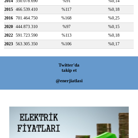
2014
350.078.690
%91
%0,14
2015
466.539.410
%117
%0,18
2016
701.464.750
%168
%0,25
2020
444.873.310
%97
%0,15
2022
591.723.590
%113
%0,18
2023
563.305.350
%106
%0,17
Twitter'da
takip et
@enerjiatlasi