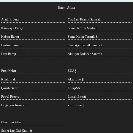
Enerji Atlası
Atatürk Barajı
Yatağan Termik Santrali
Karakaya Barajı
Soma Termik Santrali
Keban Barajı
Soma Kolin Termik S.
Deriner Barajı
Çatalağzı Termik Santrali
Ilısu Barajı
Akkuyu Nükleer Santrali
Fırat Nehri
EÜAŞ
Kızılırmak
Aksa Enerji
Çoruh Nehri
EnerjiSA
Petrol Rezervi
Limak Enerji
Doğalgaz Rezervi
Zorlu Enerji
Ekonomi Atlası
Süper Lig Gol Krallığı