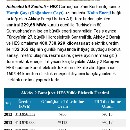
Hidroelektril Santrali - HES
Gümüşhane'nin Kürtün ilçesinde
üzerindedir.
bağlı
Harşit Çayı (Doğankent Çayı)
Kolin Enerji
ortağı olan Akköy Enerji Üretim A.Ş. tarafından işletilen
santral
229,68 MWe
kurulu gücü ile Türkiye'nin 80.
Gümüşhane'nin ise en büyük enerji santralidir. Tesis ayrıca
Türkiye'nin 27. büyük Hidroelektrik Santrali'dir. Akköy 2 Barajı
ve HES ortalama
480.738.929 kilovatsaat
elektrik üretimi
ile
132.362 kişinin
günlük hayatında ihtiyaç duyduğu (konut,
sanayi, metro ulaşımı, resmi daire, çevre aydınlatması gibi)
tüm elektrik enerjisi ihtiyacını karşılayabilir. Akköy 2 Barajı ve
HES sadece konut elektrik tüketimi dikkate alındığında ise
160.944 konutun elektrik enerjisi ihtiyacını karşılayabilecek
elektrik üretimi yapmaktadır.
Akköy 2 Barajı ve HES Yıllık Elektrik Üretimi
Üretim
Gümüşhane Tüketimine
TR Tüketimine
Yıl
(kWh)
Oranı
Oranı
2012
313.956.332
%86
%0,13
2013
413.970.000
%112
%0,17