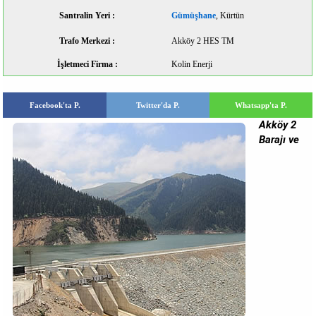
Santralin Yeri :
Gümüşhane
, Kürtün
Trafo Merkezi :
Akköy 2 HES TM
İşletmeci Firma :
Kolin Enerji
Facebook'ta P.
Twitter'da P.
Whatsapp'ta P.
Akköy 2
Barajı ve