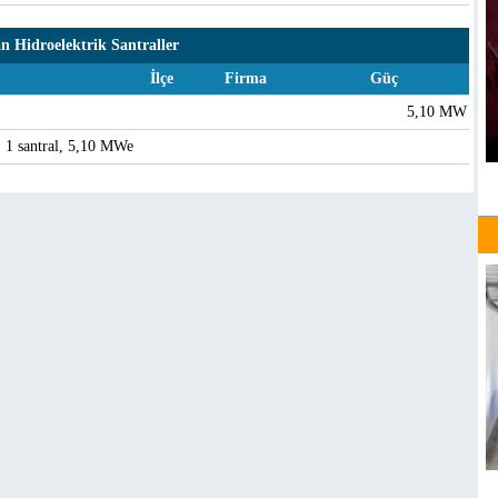
n Hidroelektrik Santraller
İlçe
Firma
Güç
5,10 MW
: 1 santral, 5,10 MWe