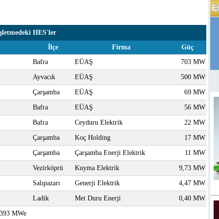
şletmedeki HES'ler
İlçe
Firma
Güç
Bafra
EÜAŞ
703 MW
Ayvacık
EÜAŞ
500 MW
Çarşamba
EÜAŞ
69 MW
Bafra
EÜAŞ
56 MW
Bafra
Ceyduru Elektrik
22 MW
Çarşamba
Koç Holding
17 MW
Çarşamba
Çarşamba Enerji Elektrik
11 MW
Vezirköprü
Kuyma Elektrik
9,73 MW
Salıpazarı
Generji Elektrik
4,47 MW
Ladik
Met Duru Enerji
0,40 MW
1.393 MWe