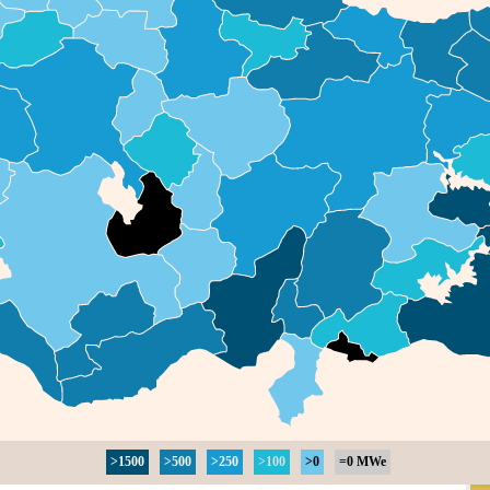
>1500
>500
>250
>100
>0
=0 MWe