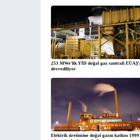
253 MWe'lik YİD doğal gaz santrali EÜAŞ'
devrediliyor
Elektrik üretimine doğal gazın katkısı 1999