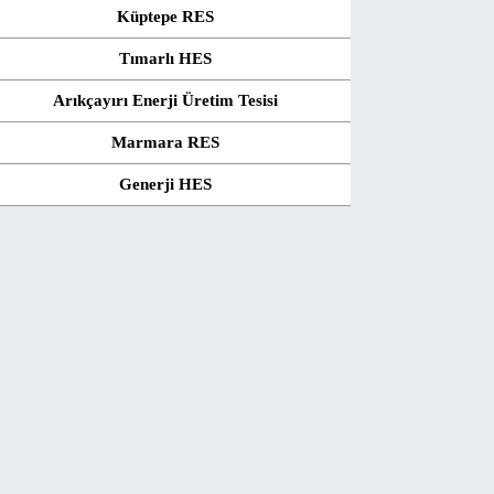
Küptepe RES
Tımarlı HES
Arıkçayırı Enerji Üretim Tesisi
Marmara RES
Generji HES