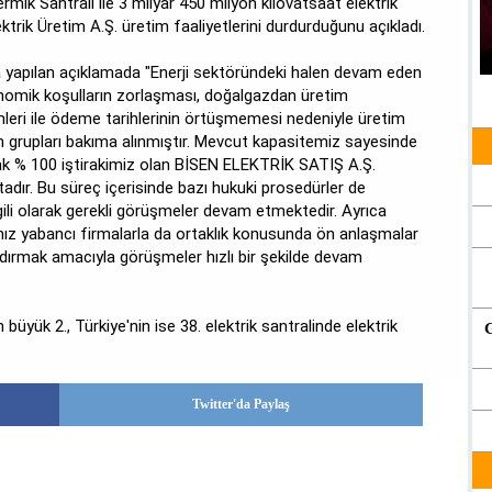
k Santrali ile 3 milyar 450 milyon kilovatsaat elektrik
ktrik Üretim A.Ş. üretim faaliyetlerini durdurduğunu açıkladı.
yapılan açıklamada "Enerji sektöründeki halen devam eden
nomik koşulların zorlaşması, doğalgazdan üretim
ihleri ile ödeme tarihlerinin örtüşmemesi nedeniyle üretim
tim grupları bakıma alınmıştır. Mevcut kapasitemiz sayesinde
rak % 100 iştirakimiz olan BİSEN ELEKTRİK SATIŞ A.Ş.
tadır. Bu süreç içerisinde bazı hukuki prosedürler de
ili olarak gerekli görüşmeler devam etmektedir. Ayrıca
mız yabancı firmalarla da ortaklık konusunda ön anlaşmalar
dırmak amacıyla görüşmeler hızlı bir şekilde devam
büyük 2., Türkiye'nin ise 38. elektrik santralinde elektrik
Twitter'da Paylaş