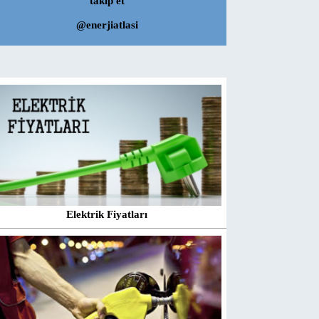
takip et
@enerjiatlasi
Elektrik Fiyatları