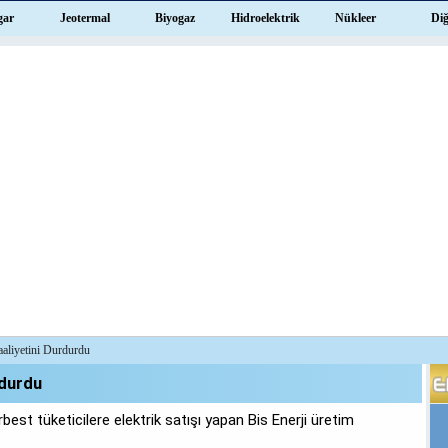
gar
Jeotermal
Biyogaz
Hidroelektrik
Nükleer
Di
aaliyetini Durdurdu
rdurdu
est tüketicilere elektrik satışı yapan Bis Enerji üretim