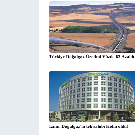
Türkiye Doğalgaz Üretimi Yüzde 63 Azaldı
İzmir Doğalgaz'ın tek sahibi Kolin oldu!