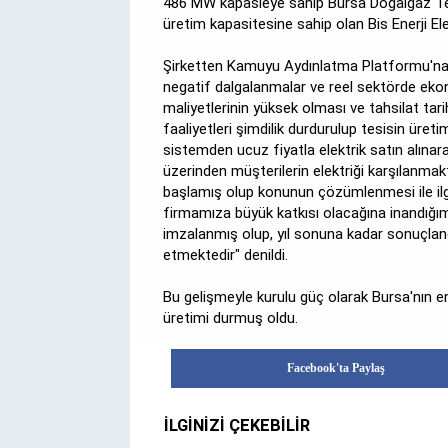
486 MW kapasieye sahip Bursa Doğalgaz Termi
üretim kapasitesine sahip olan Bis Enerji Ele
Şirketten Kamuyu Aydınlatma Platformu'na 
negatif dalgalanmalar ve reel sektörde eko
maliyetlerinin yüksek olması ve tahsilat tar
faaliyetleri şimdilik durdurulup tesisin üre
sistemden ucuz fiyatla elektrik satın alına
üzerinden müşterilerin elektriği karşılanmak
başlamış olup konunun çözümlenmesi ile ilg
firmamıza büyük katkısı olacağına inandığı
imzalanmış olup, yıl sonuna kadar sonuçlan
etmektedir" denildi.
Bu gelişmeyle kurulu güç olarak Bursa'nın en 
üretimi durmuş oldu.
Facebook'ta Paylaş
İLGİNİZİ ÇEKEBİLİR