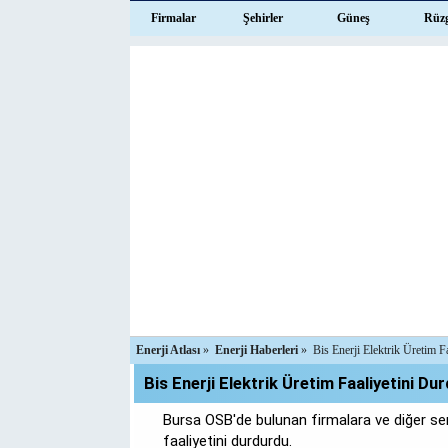
Firmalar
Şehirler
Güneş
Rüz
Enerji Atlası
»
Enerji Haberleri
»
Bis Enerji Elektrik Üretim F
Bis Enerji Elektrik Üretim Faaliyetini Du
Bursa OSB'de bulunan firmalara ve diğer serb
faaliyetini durdurdu.