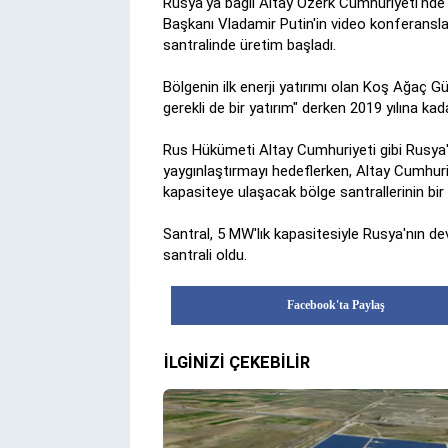
Rusya'ya bağlı Altay Özerk Cumhuriyeti'nde R
Başkanı Vladamir Putin'in video konferansla
santralinde üretim başladı.
Bölgenin ilk enerji yatırımı olan Koş Ağaç G
gerekli de bir yatırım" derken 2019 yılına kad
Rus Hükümeti Altay Cumhuriyeti gibi Rusya'y
yaygınlaştırmayı hedeflerken, Altay Cumhur
kapasiteye ulaşacak bölge santrallerinin bir
Santral, 5 MW'lık kapasitesiyle Rusya'nın de
santrali oldu.
Facebook'ta Paylaş
İLGİNİZİ ÇEKEBİLİR