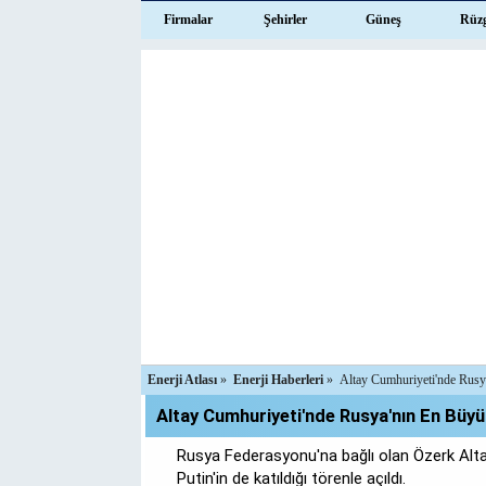
Firmalar
Şehirler
Güneş
Rüz
Enerji Atlası
»
Enerji Haberleri
»
Altay Cumhuriyeti'nde Rusy
Altay Cumhuriyeti'nde Rusya'nın En Büyü
Rusya Federasyonu'na bağlı olan Özerk Alta
Putin'in de katıldığı törenle açıldı.