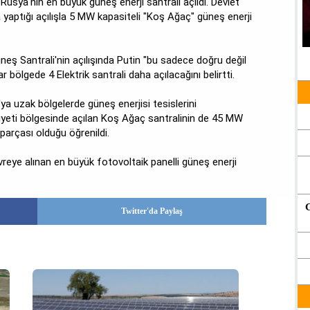
usya'nın en büyük güneş enerji santrali açıldı. Devlet
 yaptığı açılışla 5 MW kapasiteli "Koş Ağaç" güneş enerji
üneş Santrali'nin açılışında Putin "bu sadece doğru değil
ar bölgede 4 Elektrik santrali daha açılacağını belirtti.
a uzak bölgelerde güneş enerjisi tesislerini
iyeti bölgesinde açılan Koş Ağaç santralinin de 45 MW
 parçası olduğu öğrenildi.
vreye alınan en büyük fotovoltaik panelli güneş enerji
Twitter'da Paylaş