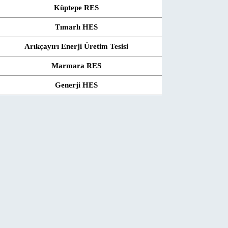
Küptepe RES
Tımarlı HES
Arıkçayırı Enerji Üretim Tesisi
Marmara RES
Generji HES