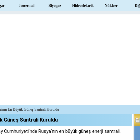
gar
Jeotermal
Biyogaz
Hidroelektrik
Nükleer
Di
a'nın En Büyük Güneş Santrali Kuruldu
k Güneş Santrali Kuruldu
y Cumhuriyeti'nde Rusya'nın en büyük güneş enerji santrali,