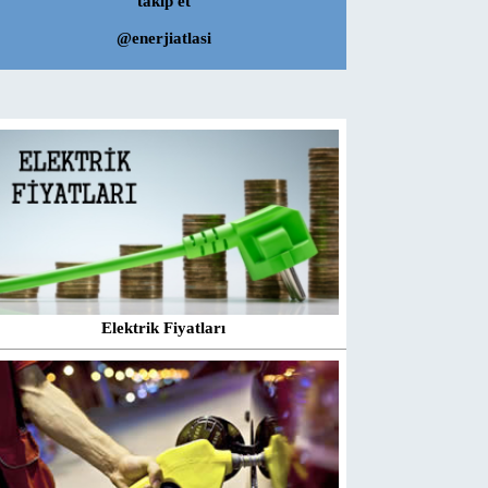
takip et
@enerjiatlasi
Elektrik Fiyatları