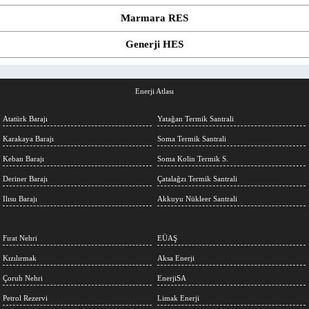
Marmara RES
Generji HES
Enerji Atlası
Atatürk Barajı
Yatağan Termik Santrali
Karakaya Barajı
Soma Termik Santrali
Keban Barajı
Soma Kolin Termik S.
Deriner Barajı
Çatalağzı Termik Santrali
Ilısu Barajı
Akkuyu Nükleer Santrali
Fırat Nehri
EÜAŞ
Kızılırmak
Aksa Enerji
Çoruh Nehri
EnerjiSA
Petrol Rezervi
Limak Enerji