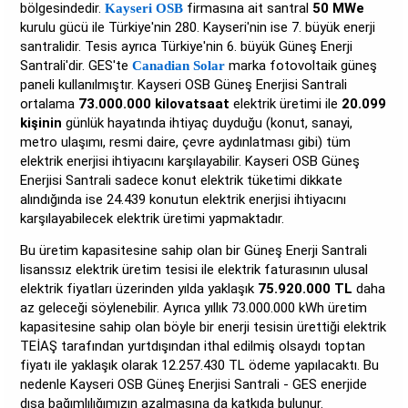
bölgesindedir.
firmasına ait santral
50 MWe
Kayseri OSB
kurulu gücü ile Türkiye'nin 280. Kayseri'nin ise 7. büyük enerji
santralidir. Tesis ayrıca Türkiye'nin 6. büyük Güneş Enerji
Santrali'dir. GES'te
marka fotovoltaik güneş
Canadian Solar
paneli kullanılmıştır. Kayseri OSB Güneş Enerjisi Santrali
ortalama
73.000.000 kilovatsaat
elektrik üretimi ile
20.099
kişinin
günlük hayatında ihtiyaç duyduğu (konut, sanayi,
metro ulaşımı, resmi daire, çevre aydınlatması gibi) tüm
elektrik enerjisi ihtiyacını karşılayabilir. Kayseri OSB Güneş
Enerjisi Santrali sadece konut elektrik tüketimi dikkate
alındığında ise 24.439 konutun elektrik enerjisi ihtiyacını
karşılayabilecek elektrik üretimi yapmaktadır.
Bu üretim kapasitesine sahip olan bir Güneş Enerji Santrali
lisanssız elektrik üretim tesisi ile elektrik faturasının ulusal
elektrik fiyatları üzerinden yılda yaklaşık
75.920.000 TL
daha
az geleceği söylenebilir. Ayrıca yıllık 73.000.000 kWh üretim
kapasitesine sahip olan böyle bir enerji tesisin ürettiği elektrik
TEİAŞ tarafından yurtdışından ithal edilmiş olsaydı toptan
fiyatı ile yaklaşık olarak 12.257.430 TL ödeme yapılacaktı. Bu
nedenle Kayseri OSB Güneş Enerjisi Santrali - GES enerjide
dışa bağımlılığımızın azalmasına da katkıda bulunur.