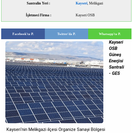
Santralin Yeri :
Kayseri
, Melikgazi
İşletmeci Firma :
Kayseri OSB
Facebook'ta P.
Twitter'da P.
Whatsapp'ta P.
Kayseri
OSB
Güneş
Enerjisi
Santrali
- GES
Kayseri'nin Melikgazi ilçesi Organize Sanayi Bölgesi