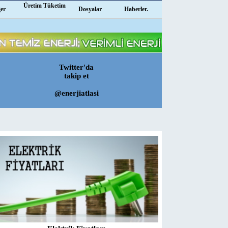
Üretim Tüketim
ğer
Dosyalar
Haberler.
Twitter'da
takip et
@enerjiatlasi