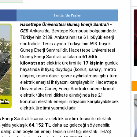
Twitter'da Paylaş
Hacettepe Üniversitesi Güneş Enerji Santrali -
GES
Ankara'da, Beytepe Kampüsü bölgesindedir.
Türkiye'nin 2138. Ankara'nın ise 61. büyük enerji
santralidir. Tesis ayrıca Türkiye'nin 593. büyük
Güneş Enerji Santrali'dir. Hacettepe Üniversitesi
Güneş Enerji Santrali ortalama
61.685
kilovatsaat
elektrik üretimi ile
17 kişinin
günlük
hayatında ihtiyaç duyduğu (konut, sanayi, metro
ulaşımı, resmi daire, çevre aydınlatması gibi) tüm
elektrik enerjisi ihtiyacını karşılayabilir. Hacettepe
Üniversitesi Güneş Enerji Santrali sadece konut
elektrik tüketimi dikkate alındığında ise 21
konutun elektrik enerjisi ihtiyacını karşılayabilecek
elektrik üretimi yapmaktadır.
erji Santrali lisanssız elektrik üretim tesisi ile elektrik
n yılda yaklaşık
64.152 TL
daha az geleceği söylenebilir.
sahip olan böyle bir enerji tesisin ürettiği elektrik TEİAŞ