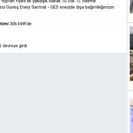
ı toptan fiyatı ile yaklaşık olarak 10.358 TL ödeme
si Güneş Enerji Santrali - GES enerjide dışa bağımlılığımızın
etimi
306 kWh'dır.
 devreye girdi.