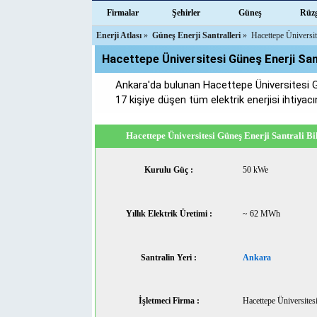
Firmalar
Şehirler
Güneş
Rüz
Enerji Atlası
»
Güneş Enerji Santralleri
»
Hacettepe Üniversit
Hacettepe Üniversitesi Güneş Enerji San
Ankara'da bulunan Hacettepe Üniversitesi G
17 kişiye düşen tüm elektrik enerjisi ihtiyacın
Hacettepe Üniversitesi Güneş Enerji Santrali Bil
Kurulu Güç :
50 kWe
Yıllık Elektrik Üretimi :
~ 62 MWh
Santralin Yeri :
Ankara
İşletmeci Firma :
Hacettepe Üniversites