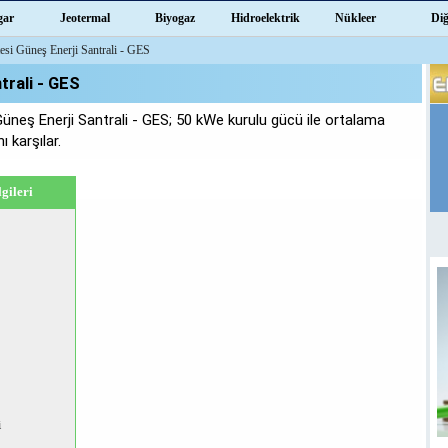
gar
Jeotermal
Biyogaz
Hidroelektrik
Nükleer
Di
esi Güneş Enerji Santrali - GES
trali - GES
üneş Enerji Santrali - GES; 50 kWe kurulu gücü ile ortalama
ı karşılar.
gileri
i