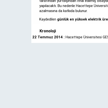
tarafından yurtdışından ithal edilmiş olsayd
yapılacaktı. Bu nedenle Hacettepe Üniversite
azalmasına da katkıda bulunur.
Kaydedilen
günlük en yüksek elektrik ür
Kronoloji
22 Temmuz 2014 :
Hacettepe Üniversitesi GES