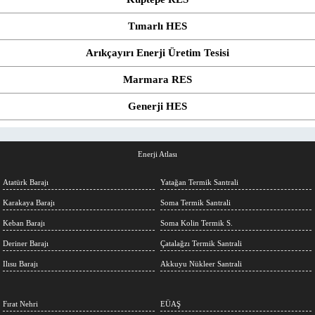
Tımarlı HES
Arıkçayırı Enerji Üretim Tesisi
Marmara RES
Generji HES
Enerji Atlası
Atatürk Barajı
Yatağan Termik Santrali
Karakaya Barajı
Soma Termik Santrali
Keban Barajı
Soma Kolin Termik S.
Deriner Barajı
Çatalağzı Termik Santrali
Ilısu Barajı
Akkuyu Nükleer Santrali
Fırat Nehri
EÜAŞ