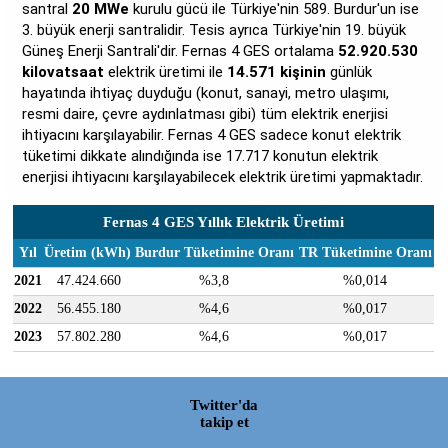
santral
20 MWe
kurulu gücü ile Türkiye'nin 589. Burdur'un ise
3. büyük enerji santralidir. Tesis ayrıca Türkiye'nin 19. büyük
Güneş Enerji Santrali'dir. Fernas 4 GES ortalama
52.920.530
kilovatsaat
elektrik üretimi ile
14.571 kişinin
günlük
hayatında ihtiyaç duyduğu (konut, sanayi, metro ulaşımı,
resmi daire, çevre aydınlatması gibi) tüm elektrik enerjisi
ihtiyacını karşılayabilir. Fernas 4 GES sadece konut elektrik
tüketimi dikkate alındığında ise 17.717 konutun elektrik
enerjisi ihtiyacını karşılayabilecek elektrik üretimi yapmaktadır.
Fernas 4 GES Yıllık Elektrik Üretimi
Yıl
Üretim (kWh)
Burdur Tüketimine Oranı
TR Tüketimine Oranı
2021
47.424.660
%3,8
%0,014
2022
56.455.180
%4,6
%0,017
2023
57.802.280
%4,6
%0,017
Twitter'da
takip et