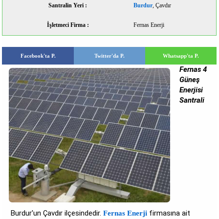
Santralin Yeri :
Burdur
, Çavdır
İşletmeci Firma :
Fernas Enerji
Facebook'ta P.
Twitter'da P.
Whatsapp'ta P.
Fernas 4
Güneş
Enerjisi
Santrali
Burdur'un Çavdır ilçesindedir.
firmasına ait
Fernas Enerji