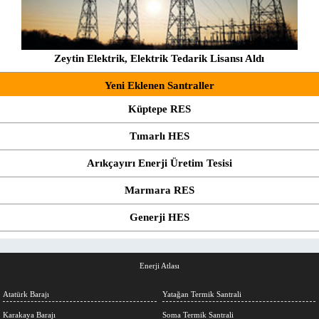
Zeytin Elektrik, Elektrik Tedarik Lisansı Aldı
Yeni Eklenen Santraller
Küptepe RES
Tımarlı HES
Arıkçayırı Enerji Üretim Tesisi
Marmara RES
Generji HES
Enerji Atlası
Atatürk Barajı
Yatağan Termik Santrali
Karakaya Barajı
Soma Termik Santrali