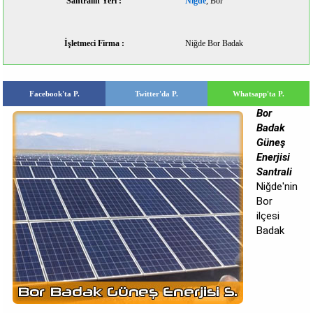
Santralin Yeri :
Niğde
, Bor
İşletmeci Firma :
Niğde Bor Badak
Facebook'ta P.
Twitter'da P.
Whatsapp'ta P.
Bor
Badak
Güneş
Enerjisi
Santrali
Niğde'nin
Bor
ilçesi
Badak