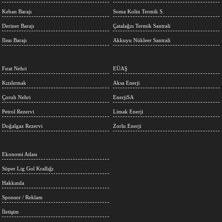
Keban Barajı
Soma Kolin Termik S.
Deriner Barajı
Çatalağzı Termik Santrali
Ilısu Barajı
Akkuyu Nükleer Santrali
Fırat Nehri
EÜAŞ
Kızılırmak
Aksa Enerji
Çoruh Nehri
EnerjiSA
Petrol Rezervi
Limak Enerji
Doğalgaz Rezervi
Zorlu Enerji
Ekonomi Atlası
Süper Lig Gol Krallığı
Hakkında
Sponsor / Reklam
İletişim