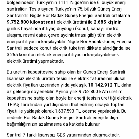
bölgesindedir. Türkiye'nin 1111. Niğde'nin ise 6. büyük enerji
santralidir. Tesis ayrıca Türkiye'nin 75. büyük Güneş Enerji
Santrali'dir. Niğde Bor Badak Güneş Enerjisi Santrali ortalama
9.752.800 kilovatsaat
elektrik üretimi ile
2.685 kişinin
günlük hayatında ihtiyaç duyduğu (konut, sanayi, metro
ulaşımı, resmi daire, çevre aydınlatması gibi) tüm elektrik
enerjisi ihtiyacını karşılayabilir. Niğde Bor Badak Güneş Enerjisi
Santrali sadece konut elektrik tüketimi dikkate alındığında ise
3.265 konutun elektrik enerjisi ihtiyacını karşılayabilecek
elektrik üretimi yapmaktadır.
Bu üretim kapasitesine sahip olan bir Güneş Enerji Santrali
lisanssız elektrik üretim tesisi ile elektrik faturasının ulusal
elektrik fiyatları üzerinden yılda yaklaşık
10.142.912 TL
daha
az geleceği söylenebilir. Ayrıca yıllık 9.752.800 kWh üretim
kapasitesine sahip olan böyle bir enerji tesisin ürettiği elektrik
TEİAŞ tarafından yurtdışından ithal edilmiş olsaydı toptan
fiyatı ile yaklaşık olarak 1.637.593 TL ödeme yapılacaktı. Bu
nedenle Bor Badak Güneş Enerjisi Santrali enerjide dışa
bağımlılığımızın azalmasına da katkıda bulunur.
Santral 7 farklı lisanssız GES yatırımından oluşmaktadır.