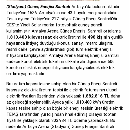
(Stadyum) Güneş Enerjisi Santrali
Antalya'da bulunmaktadır.
Türkiye'nin 1636. Antalya'nın ise 43. büyük enerji santralidir.
Tesis ayrıca Türkiye'nin 217. büyük Güneş Enerji Santrali'dir.
GES'te Yingli Solar marka fotovoltaik güneş paneli
kullanılmıştır. Antalya Arena Güneş Enerjisi Santrali ortalama
1.810.400 kilovatsaat
elektrik üretimi ile
498 kişinin
günlük
hayatında ihtiyaç duyduğu (konut, sanayi, metro ulaşımı,
resmi daire, çevre aydınlatması gibi) tüm elektrik enerjisi
ihtiyacını karşılayabilir. Antalya Arena Güneş Enerjisi Santrali
sadece konut elektrik tüketimi dikkate alındığında ise 606
konutun elektrik enerjisi ihtiyacını karşılayabilecek elektrik
üretimi yapmaktadır.
Bu üretim kapasitesine sahip olan bir Güneş Enerji Santrali
lisanssız elektrik üretim tesisi ile elektrik faturasının ulusal
elektrik fiyatları üzerinden yılda yaklaşık
1.882.816 TL
daha
az geleceği söylenebilir. Ayrıca yıllık 1.810.400 kWh üretim
kapasitesine sahip olan böyle bir enerji tesisin ürettiği elektrik
TEİAŞ tarafından yurtdışından ithal edilmiş olsaydı toptan
fiyatı ile yaklaşık olarak 303.984 TL ödeme yapılacaktı. Bu
nedenle Antalya Arena (Stadyum) Güneş Enerjisi Santrali