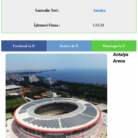
Santralin Yeri :
Antalya
İşletmeci Firma :
GSGM
Facebook'ta P.
Twitter'da P.
Whatsapp'ta P.
Antalya
Arena