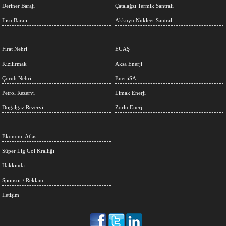
Deriner Barajı
Çatalağzı Termik Santrali
Ilısu Barajı
Akkuyu Nükleer Santrali
Fırat Nehri
EÜAŞ
Kızılırmak
Aksa Enerji
Çoruh Nehri
EnerjiSA
Petrol Rezervi
Limak Enerji
Doğalgaz Rezervi
Zorlu Enerji
Ekonomi Atlası
Süper Lig Gol Krallığı
Hakkında
Sponsor / Reklam
İletişim