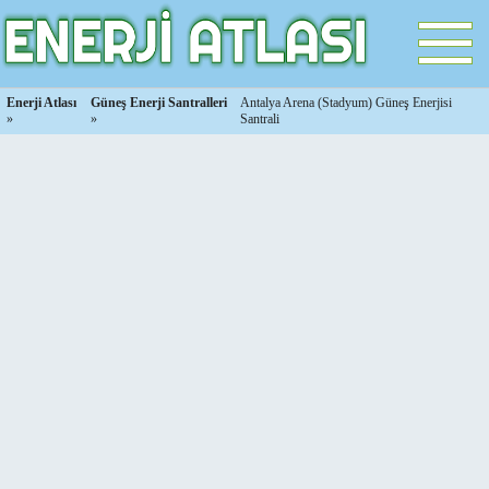
Enerji Atlası
Güneş Enerji Santralleri
Antalya Arena (Stadyum) Güneş Enerjisi
»
»
Santrali