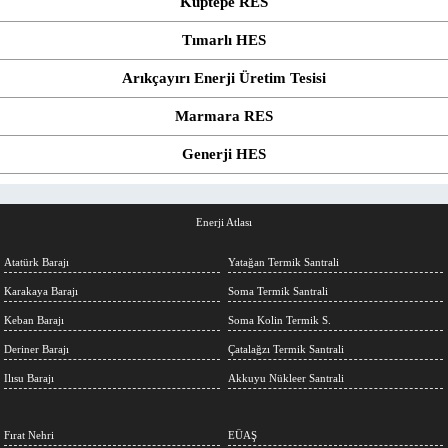
Küptepe RES
Tımarlı HES
Arıkçayırı Enerji Üretim Tesisi
Marmara RES
Generji HES
Enerji Atlası
Atatürk Barajı
Yatağan Termik Santrali
Karakaya Barajı
Soma Termik Santrali
Keban Barajı
Soma Kolin Termik S.
Deriner Barajı
Çatalağzı Termik Santrali
Ilısu Barajı
Akkuyu Nükleer Santrali
Fırat Nehri
EÜAŞ