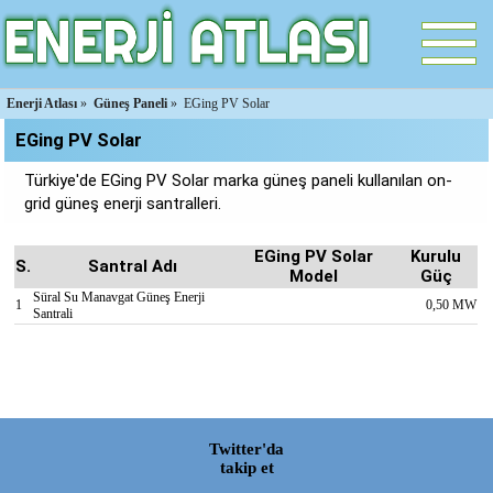
Enerji Atlası
»
Güneş Paneli
»
EGing PV Solar
EGing PV Solar
Türkiye'de EGing PV Solar marka güneş paneli kullanılan on-
grid güneş enerji santralleri.
EGing PV Solar
Kurulu
S.
Santral Adı
Model
Güç
Süral Su Manavgat Güneş Enerji
1
0,50 MW
Santrali
Twitter'da
takip et