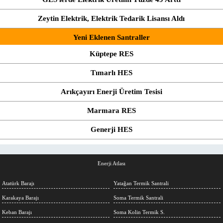
Zeytin Elektrik, Elektrik Tedarik Lisansı Aldı
Yeni Eklenen Santraller
Küptepe RES
Tımarlı HES
Arıkçayırı Enerji Üretim Tesisi
Marmara RES
Generji HES
Enerji Atlası
Atatürk Barajı
Yatağan Termik Santrali
Karakaya Barajı
Soma Termik Santrali
Keban Barajı
Soma Kolin Termik S.