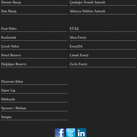
Deriner Barajı
Çatalağzı Termik Santrali
Ilısu Barajı
Akkuyu Nükleer Santrali
Fırat Nehri
EÜAŞ
Kızılırmak
Aksa Enerji
Çoruh Nehri
EnerjiSA
Petrol Rezervi
Limak Enerji
Doğalgaz Rezervi
Zorlu Enerji
Ekonomi Atlası
Süper Lig
Hakkında
Sponsor / Reklam
İletişim