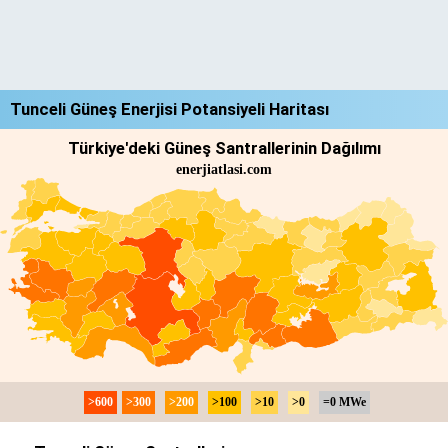
Tunceli Güneş Enerjisi Potansiyeli Haritası
Türkiye'deki Güneş Santrallerinin Dağılımı
enerjiatlasi.com
>600
>300
>200
>100
>10
>0
=0 MWe