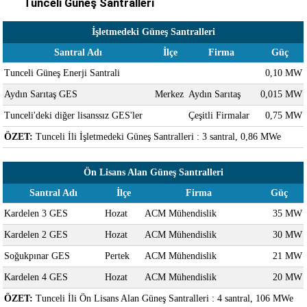
Tunceli Güneş Santralleri
İşletmedeki Güneş Santralleri
Santral Adı
İlçe
Firma
Güç
Tunceli Güneş Enerji Santrali
0,10 MW
Aydın Sarıtaş GES
Merkez
Aydın Sarıtaş
0,015 MW
Tunceli'deki diğer lisanssız GES'ler
Çeşitli Firmalar
0,75 MW
ÖZET:
Tunceli İli İşletmedeki Güneş Santralleri : 3 santral, 0,86 MWe
Ön Lisans Alan Güneş Santralleri
Santral Adı
İlçe
Firma
Güç
Kardelen 3 GES
Hozat
ACM Mühendislik
35 MW
Kardelen 2 GES
Hozat
ACM Mühendislik
30 MW
Soğukpınar GES
Pertek
ACM Mühendislik
21 MW
Kardelen 4 GES
Hozat
ACM Mühendislik
20 MW
ÖZET:
Tunceli İli Ön Lisans Alan Güneş Santralleri : 4 santral, 106 MWe