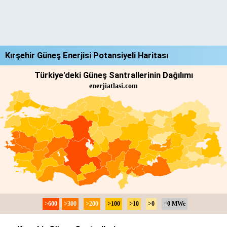
Kırşehir Güneş Enerjisi Potansiyeli Haritası
Türkiye'deki Güneş Santrallerinin Dağılımı
enerjiatlasi.com
>600
>300
>200
>100
>10
>0
=0 MWe