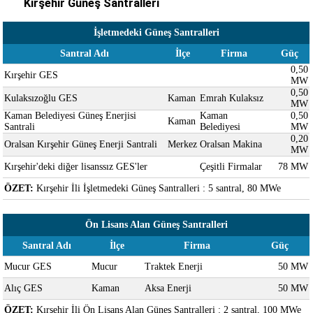
Kırşehir Güneş Santralleri
İşletmedeki Güneş Santralleri
Santral Adı
İlçe
Firma
Güç
0,50
Kırşehir GES
MW
0,50
Kulaksızoğlu GES
Kaman
Emrah Kulaksız
MW
Kaman Belediyesi Güneş Enerjisi
Kaman
0,50
Kaman
Santrali
Belediyesi
MW
0,20
Oralsan Kırşehir Güneş Enerji Santrali
Merkez
Oralsan Makina
MW
Kırşehir'deki diğer lisanssız GES'ler
Çeşitli Firmalar
78 MW
ÖZET:
Kırşehir İli İşletmedeki Güneş Santralleri : 5 santral, 80 MWe
Ön Lisans Alan Güneş Santralleri
Santral Adı
İlçe
Firma
Güç
Mucur GES
Mucur
Traktek Enerji
50 MW
Alıç GES
Kaman
Aksa Enerji
50 MW
ÖZET:
Kırşehir İli Ön Lisans Alan Güneş Santralleri : 2 santral, 100 MWe