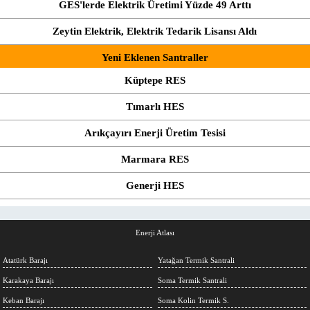
GES'lerde Elektrik Üretimi Yüzde 49 Arttı
Zeytin Elektrik, Elektrik Tedarik Lisansı Aldı
Yeni Eklenen Santraller
Küptepe RES
Tımarlı HES
Arıkçayırı Enerji Üretim Tesisi
Marmara RES
Generji HES
Enerji Atlası
Atatürk Barajı
Yatağan Termik Santrali
Karakaya Barajı
Soma Termik Santrali
Keban Barajı
Soma Kolin Termik S.