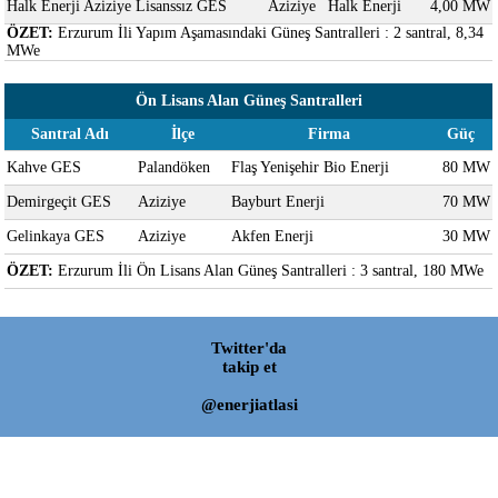
Halk Enerji Aziziye Lisanssız GES
Aziziye
Halk Enerji
4,00 MW
ÖZET:
Erzurum İli Yapım Aşamasındaki Güneş Santralleri : 2 santral, 8,34
MWe
Ön Lisans Alan Güneş Santralleri
Santral Adı
İlçe
Firma
Güç
Kahve GES
Palandöken
Flaş Yenişehir Bio Enerji
80 MW
Demirgeçit GES
Aziziye
Bayburt Enerji
70 MW
Gelinkaya GES
Aziziye
Akfen Enerji
30 MW
ÖZET:
Erzurum İli Ön Lisans Alan Güneş Santralleri : 3 santral, 180 MWe
Twitter'da
takip et
@enerjiatlasi