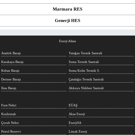
Marmara RES
Generji HES
Enerji Atlası
Atatürk Barajı
Yatağan Termik Santrali
Karakaya Barajı
Soma Termik Santrali
Keban Barajı
Soma Kolin Termik S.
Deriner Barajı
Çatalağzı Termik Santrali
Ilısu Barajı
Akkuyu Nükleer Santrali
Fırat Nehri
EÜAŞ
Kızılırmak
Aksa Enerji
Çoruh Nehri
EnerjiSA
Petrol Rezervi
Limak Enerji