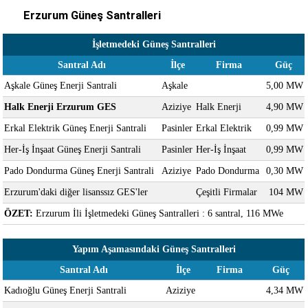
Erzurum Güneş Santralleri
İşletmedeki Güneş Santralleri
Santral Adı
İlçe
Firma
Güç
Aşkale Güneş Enerji Santrali
Aşkale
5,00 MW
Halk Enerji Erzurum GES
Aziziye
Halk Enerji
4,90 MW
Erkal Elektrik Güneş Enerji Santrali
Pasinler
Erkal Elektrik
0,99 MW
Her-İş İnşaat Güneş Enerji Santrali
Pasinler
Her-İş İnşaat
0,99 MW
Pado Dondurma Güneş Enerji Santrali
Aziziye
Pado Dondurma
0,30 MW
Erzurum'daki diğer lisanssız GES'ler
Çeşitli Firmalar
104 MW
ÖZET:
Erzurum İli İşletmedeki Güneş Santralleri : 6 santral, 116 MWe
Yapım Aşamasındaki Güneş Santralleri
Santral Adı
İlçe
Firma
Güç
Kadıoğlu Güneş Enerji Santrali
Aziziye
4,34 MW