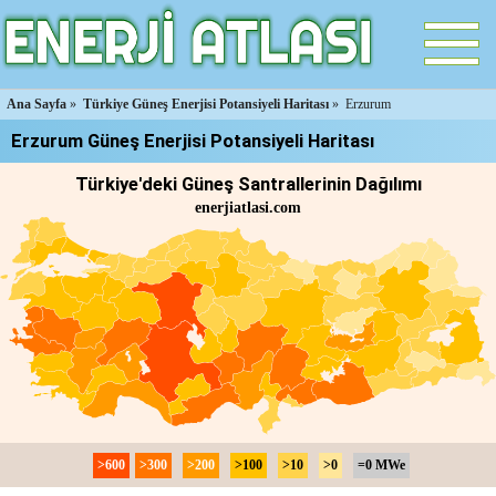
Ana Sayfa
»
Türkiye Güneş Enerjisi Potansiyeli Haritası
»
Erzurum
Erzurum Güneş Enerjisi Potansiyeli Haritası
Türkiye'deki Güneş Santrallerinin Dağılımı
enerjiatlasi.com
>600
>300
>200
>100
>10
>0
=0 MWe