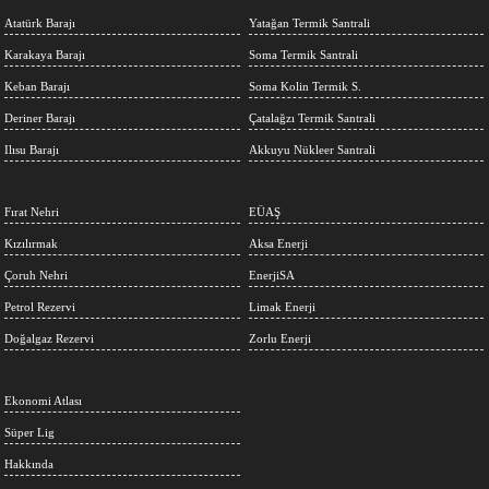
Atatürk Barajı
Yatağan Termik Santrali
Karakaya Barajı
Soma Termik Santrali
Keban Barajı
Soma Kolin Termik S.
Deriner Barajı
Çatalağzı Termik Santrali
Ilısu Barajı
Akkuyu Nükleer Santrali
Fırat Nehri
EÜAŞ
Kızılırmak
Aksa Enerji
Çoruh Nehri
EnerjiSA
Petrol Rezervi
Limak Enerji
Doğalgaz Rezervi
Zorlu Enerji
Ekonomi Atlası
Süper Lig
Hakkında