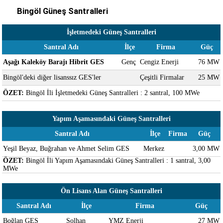
Bingöl Güneş Santralleri
İşletmedeki Güneş Santralleri
Santral Adı
İlçe
Firma
Güç
Aşağı Kaleköy Barajı Hibrit GES
Genç
Cengiz Enerji
76 MW
Bingöl'deki diğer lisanssız GES'ler
Çeşitli Firmalar
25 MW
ÖZET:
Bingöl İli İşletmedeki Güneş Santralleri : 2 santral, 100 MWe
Yapım Aşamasındaki Güneş Santralleri
Santral Adı
İlçe
Firma
Güç
Yeşil Beyaz, Buğrahan ve Ahmet Selim GES
Merkez
3,00 MW
ÖZET:
Bingöl İli Yapım Aşamasındaki Güneş Santralleri : 1 santral, 3,00
MWe
Ön Lisans Alan Güneş Santralleri
Santral Adı
İlçe
Firma
Güç
Boğlan GES
Solhan
YMZ Enerji
27 MW