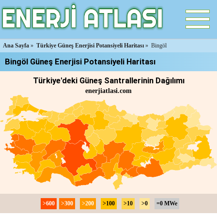
Ana Sayfa
»
Türkiye Güneş Enerjisi Potansiyeli Haritası
»
Bingöl
Bingöl Güneş Enerjisi Potansiyeli Haritası
Türkiye'deki Güneş Santrallerinin Dağılımı
enerjiatlasi.com
>600
>300
>200
>100
>10
>0
=0 MWe