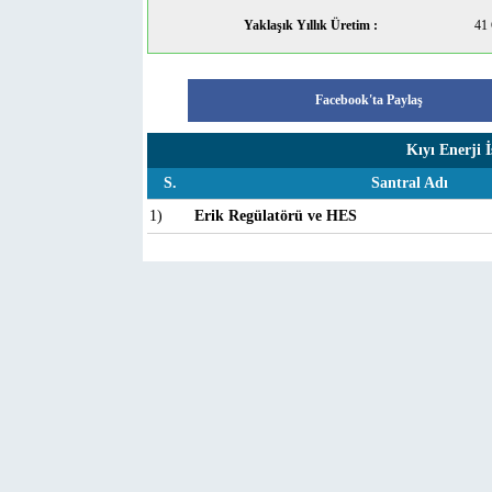
Yaklaşık Yıllık Üretim :
41
Facebook'ta Paylaş
Kıyı Enerji İ
S.
Santral Adı
1)
Erik Regülatörü ve HES