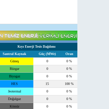
Kıyı Enerji Tesis Dağılımı
Santral Kaynak
Güç (MWe)
Oran
Güneş
0
0 %
Rüzgar
0
0 %
Biyogaz
0
0 %
HES
15
100 %
Jeotermal
0
0 %
Doğalgaz
0
0 %
Kömür
0
0 %