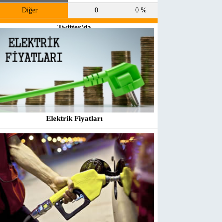
Diğer
0
0 %
Twitter'da
takip et
@enerjiatlasi
Elektrik Fiyatları