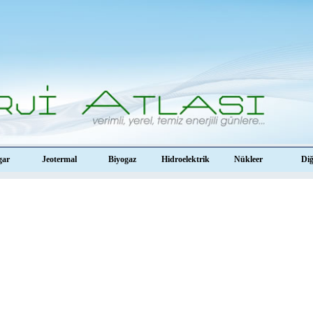
gar
Jeotermal
Biyogaz
Hidroelektrik
Nükleer
Di