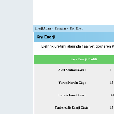
Enerji Atlası
»
Firmalar
»
Kıyı Enerji
Kıyı Enerji
Elektrik üretimi alanında faaliyet gösteren Kı
Kıyı Enerji Profili
Aktif Santral Sayısı :
1
Yurtiçi Kurulu Güç :
15
Kurulu Güce Oranı :
% 
Yenilenebilir Enerji Gücü :
15