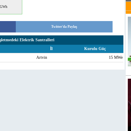
 GWh
Twitter'da Paylaş
şletmedeki Elektrik Santralleri
İl
Kurulu Güç
Artvin
15 MWe