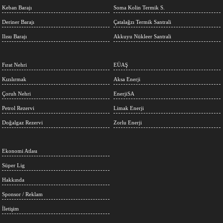
Keban Barajı
Soma Kolin Termik S.
Deriner Barajı
Çatalağzı Termik Santrali
Ilısu Barajı
Akkuyu Nükleer Santrali
Fırat Nehri
EÜAŞ
Kızılırmak
Aksa Enerji
Çoruh Nehri
EnerjiSA
Petrol Rezervi
Limak Enerji
Doğalgaz Rezervi
Zorlu Enerji
Ekonomi Atlası
Süper Lig
Hakkında
Sponsor / Reklam
İletişim