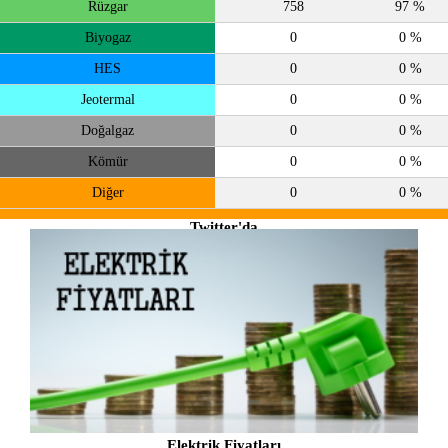
Rüzgar
758
97 %
Biyogaz
0
0 %
HES
0
0 %
Jeotermal
0
0 %
Doğalgaz
0
0 %
Kömür
0
0 %
Diğer
0
0 %
Twitter'da
takip et
@enerjiatlasi
Elektrik Fiyatları