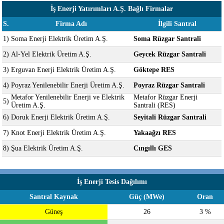
İş Enerji Yatırımları A.Ş. Bağlı Firmalar
S.
Firma Adı
İlgili Santral
1)
Soma Enerji Elektrik Üretim A.Ş.
Soma Rüzgar Santrali
2)
Al-Yel Elektrik Üretim A.Ş.
Geycek Rüzgar Santrali
3)
Erguvan Enerji Elektrik Üretim A.Ş.
Göktepe RES
4)
Poyraz Yenilenebilir Enerji Üretim A.Ş.
Poyraz Rüzgar Santrali
Metafor Yenilenebilir Enerji ve Elektrik
Metafor Rüzgar Enerji
5)
Üretim A.Ş.
Santrali (RES)
6)
Doruk Enerji Elektrik Üretim A.Ş.
Seyitali Rüzgar Santrali
7)
Knot Enerji Elektrik Üretim A.Ş.
Yakaağzı RES
8)
Şua Elektrik Üretim A.Ş.
Cıngıllı GES
İş Enerji Tesis Dağılımı
Santral Kaynak
Güç (MWe)
Oran
Güneş
26
3 %