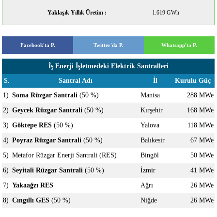
Yaklaşık Yıllık Üretim :
1.619 GWh
Facebook'ta P.
Twitter'da P.
Whatsapp'ta P.
İş Enerji İşletmedeki Elektrik Santralleri
S.
Santral Adı
İl
Kurulu Güç
1)
Soma Rüzgar Santrali
(50 %)
Manisa
288 MWe
2)
Geycek Rüzgar Santrali
(50 %)
Kırşehir
168 MWe
3)
Göktepe RES
(50 %)
Yalova
118 MWe
4)
Poyraz Rüzgar Santrali
(50 %)
Balıkesir
67 MWe
5)
Metafor Rüzgar Enerji Santrali (RES)
Bingöl
50 MWe
6)
Seyitali Rüzgar Santrali
(50 %)
İzmir
41 MWe
7)
Yakaağzı RES
Ağrı
26 MWe
8)
Cıngıllı GES
(50 %)
Niğde
26 MWe