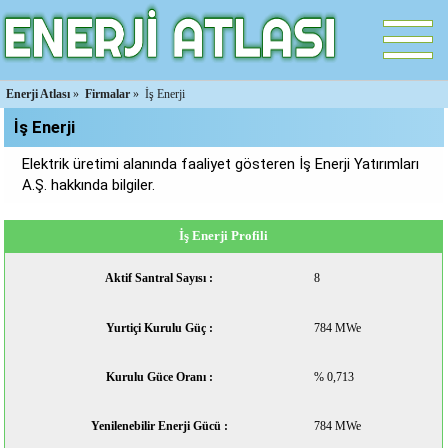
Enerji Atlası
»
Firmalar
»
İş Enerji
İş Enerji
Elektrik üretimi alanında faaliyet gösteren İş Enerji Yatırımları
A.Ş. hakkında bilgiler.
İş Enerji Profili
Aktif Santral Sayısı :
8
Yurtiçi Kurulu Güç :
784 MWe
Kurulu Güce Oranı :
% 0,713
Yenilenebilir Enerji Gücü :
784 MWe