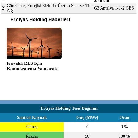
Santrali
Gün Güneş Enerjisi Elektrik Üretim San. ve Tic.
2)
G3 Antalya 1-1-2 GES
A.Ş.
Erciyas Holding Haberleri
Kavaklı RES İçin
Kamulaştırma Yapılacak
Erciyas Holding Tesis Dağılımı
Santral Kaynak
Güç (MWe)
Oran
Güneş
0
0 %
Rüzgar
50
100 %