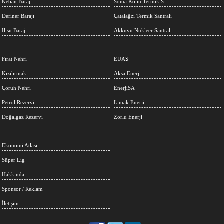
Keban Barajı
Soma Kolin Termik S.
Deriner Barajı
Çatalağzı Termik Santrali
Ilısu Barajı
Akkuyu Nükleer Santrali
Fırat Nehri
EÜAŞ
Kızılırmak
Aksa Enerji
Çoruh Nehri
EnerjiSA
Petrol Rezervi
Limak Enerji
Doğalgaz Rezervi
Zorlu Enerji
Ekonomi Atlası
Süper Lig
Hakkında
Sponsor / Reklam
İletişim