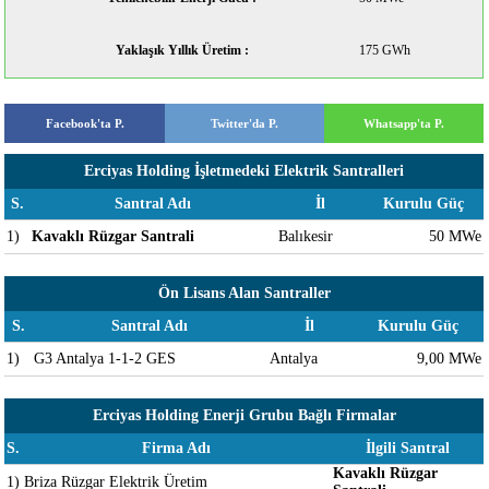
Yaklaşık Yıllık Üretim :
175 GWh
Facebook'ta P.
Twitter'da P.
Whatsapp'ta P.
Erciyas Holding İşletmedeki Elektrik Santralleri
S.
Santral Adı
İl
Kurulu Güç
1)
Kavaklı Rüzgar Santrali
Balıkesir
50 MWe
Ön Lisans Alan Santraller
S.
Santral Adı
İl
Kurulu Güç
1)
G3 Antalya 1-1-2 GES
Antalya
9,00 MWe
Erciyas Holding Enerji Grubu Bağlı Firmalar
S.
Firma Adı
İlgili Santral
Kavaklı Rüzgar
1)
Briza Rüzgar Elektrik Üretim