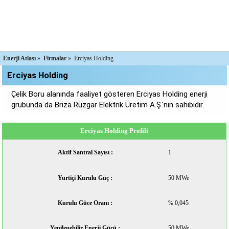
Enerji Atlası
»
Firmalar
»
Erciyas Holding
Erciyas Holding
Çelik Boru alanında faaliyet gösteren Erciyas Holding enerji
grubunda da Briza Rüzgar Elektrik Üretim A.Ş.'nin sahibidir.
Erciyas Holding Profili
Aktif Santral Sayısı :
1
Yurtiçi Kurulu Güç :
50 MWe
Kurulu Güce Oranı :
% 0,045
Yenilenebilir Enerji Gücü :
50 MWe