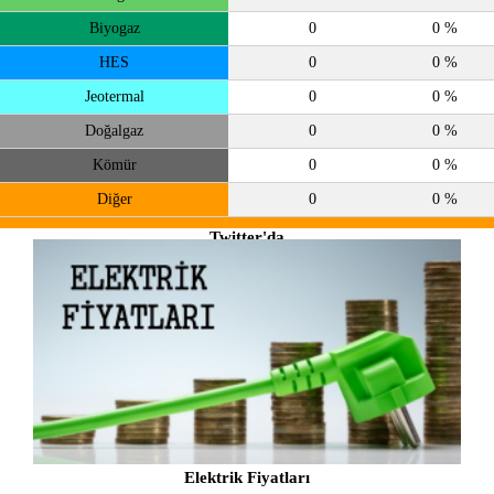
Biyogaz
0
0 %
HES
0
0 %
Jeotermal
0
0 %
Doğalgaz
0
0 %
Kömür
0
0 %
Diğer
0
0 %
Twitter'da
takip et
@enerjiatlasi
Elektrik Fiyatları