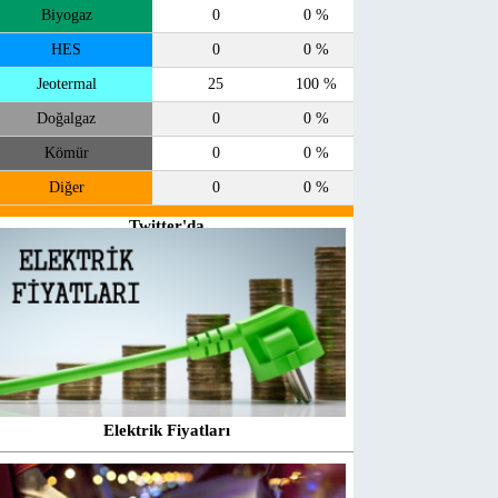
Biyogaz
0
0 %
HES
0
0 %
Jeotermal
25
100 %
Doğalgaz
0
0 %
Kömür
0
0 %
Diğer
0
0 %
Twitter'da
takip et
@enerjiatlasi
Elektrik Fiyatları