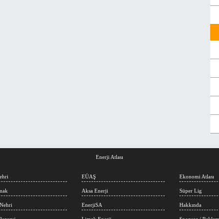
Enerji Atlası
ehri
EÜAŞ
Ekonomi Atlası
rmak
Aksa Enerji
Süper Lig
Nehri
EnerjiSA
Hakkında