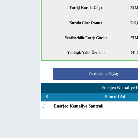
Yurtiçi Kurulu Güç :
25 
Kurulu Güce Oranı :
% 0,
Yenilenebilir Enerji Gücü :
25 
Yaklaşık Yıllık Üretim :
141
Facebook'ta Paylaş
Enerjeo Kemaliye En
S.
Santral Adı
1)
Enerjeo Kemaliye Santrali