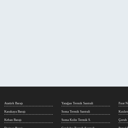
Atatürk Barajı
Yatağan Termik Santrali
Fırat N
Karakaya Barajı
Soma Termik Santrali
Kızılı
Keban Barajı
Soma Kolin Termik S.
Çoruh 