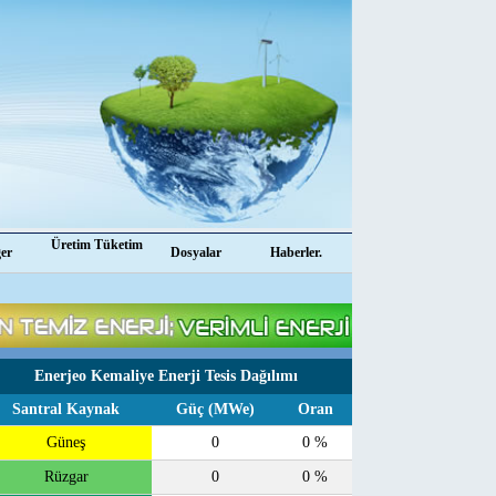
Üretim Tüketim
ğer
Dosyalar
Haberler.
Enerjeo Kemaliye Enerji Tesis Dağılımı
Santral Kaynak
Güç (MWe)
Oran
Güneş
0
0 %
Rüzgar
0
0 %