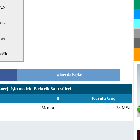
MWe
023
MWe
 GWh
Twitter'da Paylaş
erji İşletmedeki Elektrik Santralleri
İl
Kurulu Güç
Manisa
25 MWe