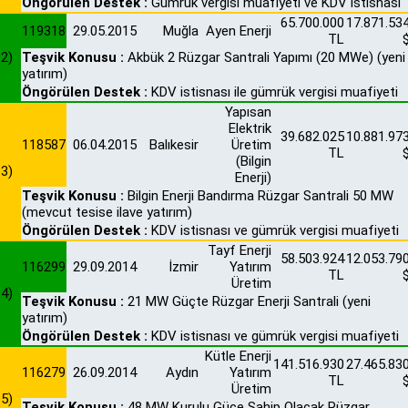
Öngörülen Destek :
Gümrük vergisi muafiyeti ve KDV istisnası
65.700.000
17.871.53
119318
29.05.2015
Muğla
Ayen Enerji
TL
2)
Teşvik Konusu :
Akbük 2 Rüzgar Santrali Yapımı (20 MWe) (yeni
yatırım)
Öngörülen Destek :
KDV istisnası ile gümrük vergisi muafiyeti
Yapısan
Elektrik
39.682.025
10.881.97
118587
06.04.2015
Balıkesir
Üretim
TL
(Bilgin
3)
Enerji)
Teşvik Konusu :
Bilgin Enerji Bandırma Rüzgar Santrali 50 MW
(mevcut tesise ilave yatırım)
Öngörülen Destek :
KDV istisnası ve gümrük vergisi muafiyeti
Tayf Enerji
58.503.924
12.053.79
116299
29.09.2014
İzmir
Yatırım
TL
Üretim
4)
Teşvik Konusu :
21 MW Güçte Rüzgar Enerji Santrali (yeni
yatırım)
Öngörülen Destek :
KDV istisnası ve gümrük vergisi muafiyeti
Kütle Enerji
141.516.930
27.465.83
116279
26.09.2014
Aydın
Yatırım
TL
Üretim
5)
Teşvik Konusu :
48 MW Kurulu Güce Sahip Olacak Rüzgar