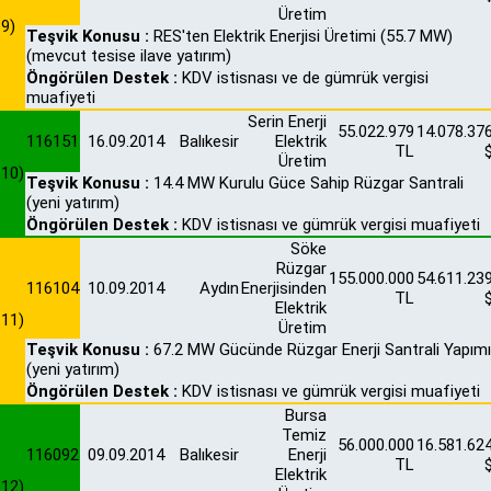
Üretim
9)
Teşvik Konusu :
RES'ten Elektrik Enerjisi Üretimi (55.7 MW)
(mevcut tesise ilave yatırım)
Öngörülen Destek :
KDV istisnası ve de gümrük vergisi
muafiyeti
Serin Enerji
55.022.979
14.078.37
116151
16.09.2014
Balıkesir
Elektrik
TL
Üretim
10)
Teşvik Konusu :
14.4 MW Kurulu Güce Sahip Rüzgar Santrali
(yeni yatırım)
Öngörülen Destek :
KDV istisnası ve gümrük vergisi muafiyeti
Söke
Rüzgar
155.000.000
54.611.23
116104
10.09.2014
Aydın
Enerjisinden
TL
Elektrik
11)
Üretim
Teşvik Konusu :
67.2 MW Gücünde Rüzgar Enerji Santrali Yapımı
(yeni yatırım)
Öngörülen Destek :
KDV istisnası ve gümrük vergisi muafiyeti
Bursa
Temiz
56.000.000
16.581.62
116092
09.09.2014
Balıkesir
Enerji
TL
Elektrik
12)