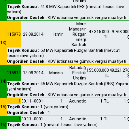
Üretim
Teşvik Konusu :
41.8 MW Kapasiteli RES (mevcut tesise ilave
yatırım)
Öngörülen Destek :
KDV istisnası ve gümrük vergisi muafiyeti
Mare
Manastır
47.315.000
9.768.00
115973
29.08.2014
İzmir
Rüzgar
TL
Enerji
13)
Santrali
Teşvik Konusu :
53 MW Kapasiteli Rüzgar Santrali (mevcut
tesise ilave yatırım)
Öngörülen Destek :
KDV istisnası ve gümrük vergisi muafiyeti
Babadağ
155.000.000
48.221.27
115818
13.08.2014
Manisa
Elektrik
TL
Üretim
14)
Teşvik Konusu :
45 MW Kapasiteli Rüzgar Santrali (RES) Yapımı
(yeni yatırım)
Öngörülen Destek :
KDV istisnası ve gümrük vergisi muafiyeti
1
30.11.-0001
1
Acunetix
1 TL
1 
15)
Teşvik Konusu :
1 (yeni yatırım)
Öngörülen Destek :
1
1
30.11.-0001
1
Acunetix
1 TL
1 
16)
Teşvik Konusu :
1 (mevcut tesise ilave yatırım)