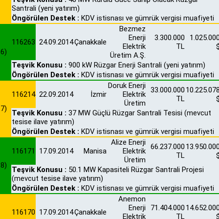
Santrali (yeni yatırım)
Öngörülen Destek :
KDV istisnası ve gümrük vergisi muafiyeti
Bezmez
Enerji
3.300.000
1.025.00
116263
24.09.2014
Çanakkale
Elektrik
TL
6)
Üretim A.Ş.
Teşvik Konusu :
900 kW Rüzgar Enerji Santrali (yeni yatırım)
Öngörülen Destek :
KDV istisnası ve gümrük vergisi muafiyeti
Doruk Enerji
33.000.000
10.225.07
116214
22.09.2014
İzmir
Elektrik
TL
Üretim
7)
Teşvik Konusu :
37 MW Güçlü Rüzgar Santrali Tesisi (mevcut
tesise ilave yatırım)
Öngörülen Destek :
KDV istisnası ve gümrük vergisi muafiyeti
Alize Enerji
66.237.000
13.950.00
116171
17.09.2014
Manisa
Elektrik
TL
Üretim
8)
Teşvik Konusu :
50.1 MW Kapasiteli Rüzgar Santrali Projesi
(mevcut tesise ilave yatırım)
Öngörülen Destek :
KDV istisnası ve gümrük vergisi muafiyeti
Anemon
Enerji
71.404.000
14.652.00
116170
17.09.2014
Çanakkale
Elektrik
TL