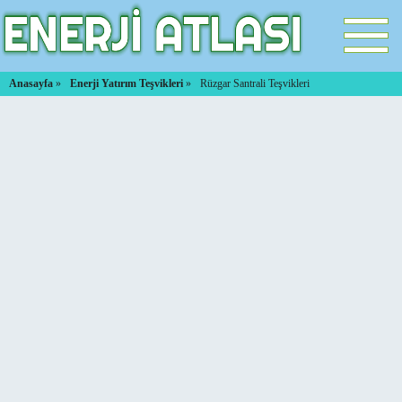
Anasayfa
»
Enerji Yatırım Teşvikleri
»
Rüzgar Santrali Teşvikleri