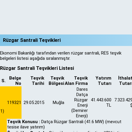
Rüzgar Santrali Teşvikleri
Ekonomi Bakanlığı tarafından verilen rüzgar santrali, RES teşvik
belgeleri listesi aşağıda sıralanmıştır.
Rüzgar Santrali Teşvikleri Listesi
Belge
Teşvik
Teşvik
Teşvik
Yatırım
İthala
S.
No
Tarihi
Bölgesi
Alan Firma
Tutarı
Tutar
Dares
Datça
Rüzgar
41.443.600
7.323.42
119321
29.05.2015
Muğla
Enerji
TL
(Demirer
1)
Enerji)
Teşvik Konusu :
Datça Rüzgar Santrali (41.6 MW) (mevcut
tesise ilave yatırım)