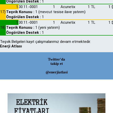
Öngörülen Destek :
1
1
30.11.-0001
1
Acunetix
1 TL
1 
17)
Teşvik Konusu :
1 (mevcut tesise ilave yatırım)
Öngörülen Destek :
1
1
30.11.-0001
1
Acunetix
1 TL
1 
18)
Teşvik Konusu :
1 (yeni yatırım)
Öngörülen Destek :
1
Teşvik Belgeleri kayıt çalışmalarımız devam etmektedir.
Enerji Atlası
Twitter'da
takip et
@enerjiatlasi