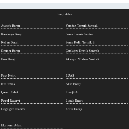
Enerji Atlası
Atatürk Barajı
Yatağan Termik Santrali
Karakaya Barajı
Soma Termik Santrali
Keban Barajı
Soma Kolin Termik S.
Deriner Barajı
Çatalağzı Termik Santrali
Ilısu Barajı
Akkuyu Nükleer Santrali
Fırat Nehri
EÜAŞ
Kızılırmak
Aksa Enerji
Çoruh Nehri
EnerjiSA
Petrol Rezervi
Limak Enerji
Doğalgaz Rezervi
Zorlu Enerji
Ekonomi Atlası