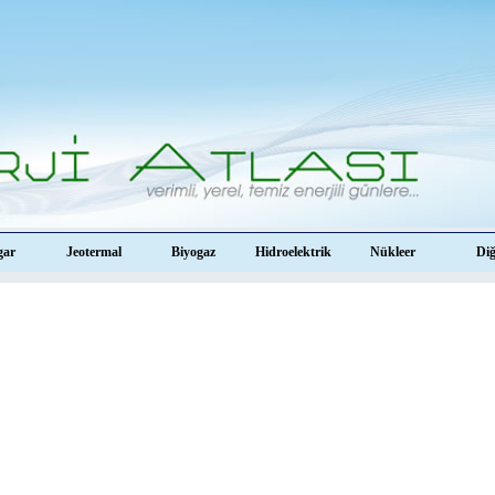
gar
Jeotermal
Biyogaz
Hidroelektrik
Nükleer
Di