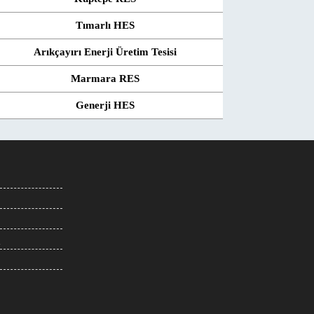
Tımarlı HES
Arıkçayırı Enerji Üretim Tesisi
Marmara RES
Generji HES
m