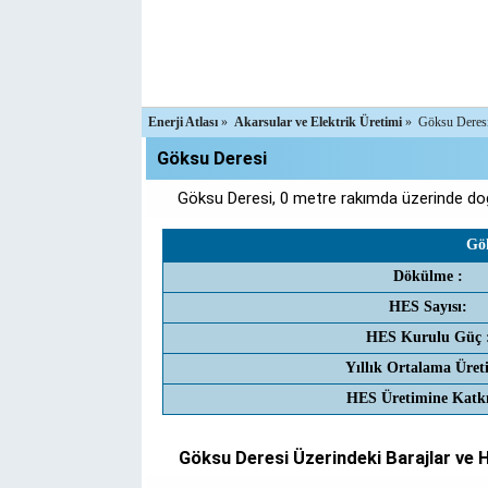
Enerji Atlası
»
Akarsular ve Elektrik Üretimi
»
Göksu Deres
Göksu Deresi
Göksu Deresi, 0 metre rakımda üzerinde doğu
Gök
Dökülme :
HES Sayısı:
HES Kurulu Güç 
Yıllık Ortalama Üret
HES Üretimine Katkı
Göksu Deresi Üzerindeki Barajlar ve H