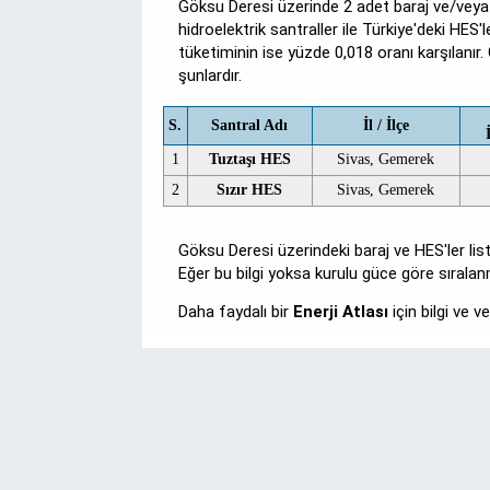
Göksu Deresi üzerinde 2 adet baraj ve/vey
hidroelektrik santraller ile Türkiye'deki HES'
tüketiminin ise yüzde 0,018 oranı karşılanır
şunlardır.
S.
Santral Adı
İl / İlçe
1
Tuztaşı HES
Sivas, Gemerek
2
Sızır HES
Sivas, Gemerek
Göksu Deresi üzerindeki baraj ve HES'ler li
Eğer bu bilgi yoksa kurulu güce göre sıralan
Daha faydalı bir
Enerji Atlası
için bilgi ve 