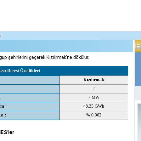
i
p şehirlerini geçerek Kızılırmak'ne dökülür.
su Deresi Özellikleri
Kızılırmak
2
:
7 MW
im :
48,35 GWh
sı :
% 0,062
ES'ler