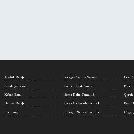
Atatürk Barajı
Yatağan Termik Santrali
Fırat N
Karakaya Barajı
Soma Termik Santrali
Kızılı
Keban Barajı
Soma Kolin Termik S.
Çoruh 
Deriner Barajı
Çatalağzı Termik Santrali
Petrol 
Ilısu Barajı
Akkuyu Nükleer Santrali
Doğalg