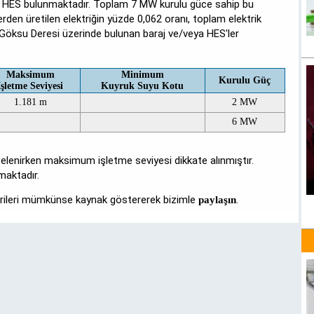
a HES bulunmaktadır. Toplam 7 MW kurulu güce sahip bu
lerden üretilen elektriğin yüzde 0,062 oranı, toplam elektrik
. Göksu Deresi üzerinde bulunan baraj ve/veya HES'ler
Maksimum
Minimum
Kurulu Güç
İşletme Seviyesi
Kuyruk Suyu Kotu
1.181 m
2 MW
6 MW
stelenirken maksimum işletme seviyesi dikkate alınmıştır.
maktadır.
verileri mümkünse kaynak göstererek bizimle
.
paylaşın