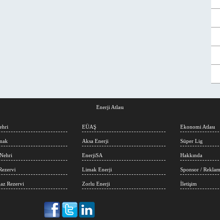
Enerji Atlası
ehri
EÜAŞ
Ekonomi Atlası
rmak
Aksa Enerji
Süper Lig
Nehri
EnerjiSA
Hakkında
Rezervi
Limak Enerji
Sponsor / Rekla
az Rezervi
Zorlu Enerji
İletişim