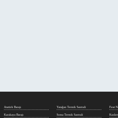
Atatürk Barajı
Yatağan Termik Santrali
Fırat N
Karakaya Barajı
Soma Termik Santrali
Kızılı