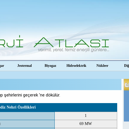
gar
Jeotermal
Biyogaz
Hidroelektrik
Nükleer
Di
 şehirlerini geçerek 'ne dökülür.
diz Nehri Özellikleri
1
:
69 MW