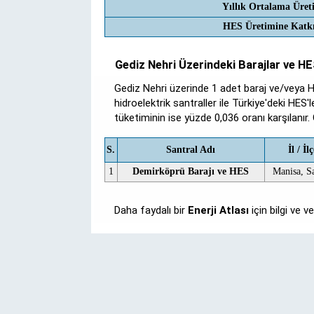
Yıllık Ortalama Üret
HES Üretimine Katkı
Gediz Nehri Üzerindeki Barajlar ve HE
Gediz Nehri üzerinde 1 adet baraj ve/veya
hidroelektrik santraller ile Türkiye'deki HES'
tüketiminin ise yüzde 0,036 oranı karşılanır.
S.
Santral Adı
İl / İl
1
Demirköprü Barajı ve HES
Manisa, Sa
Daha faydalı bir
Enerji Atlası
için bilgi ve 