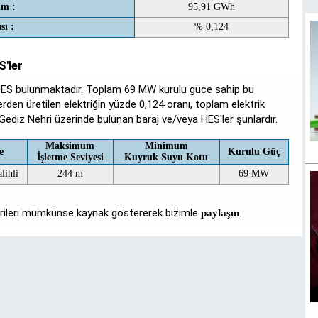
im :
95,91 GWh
sı :
% 0,124
S'ler
 HES bulunmaktadır. Toplam 69 MW kurulu güce sahip bu
lerden üretilen elektriğin yüzde 0,124 oranı, toplam elektrik
 Gediz Nehri üzerinde bulunan baraj ve/veya HES'ler şunlardır.
Maksimum
Minimum
çe
Kurulu Güç
İşletme Seviyesi
Kuyruk Suyu Kotu
lihli
244 m
69 MW
verileri mümkünse kaynak göstererek bizimle
.
paylaşın