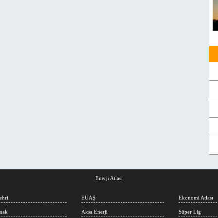
Enerji Atlası
ehri
EÜAŞ
Ekonomi Atlası
rmak
Aksa Enerji
Süper Lig