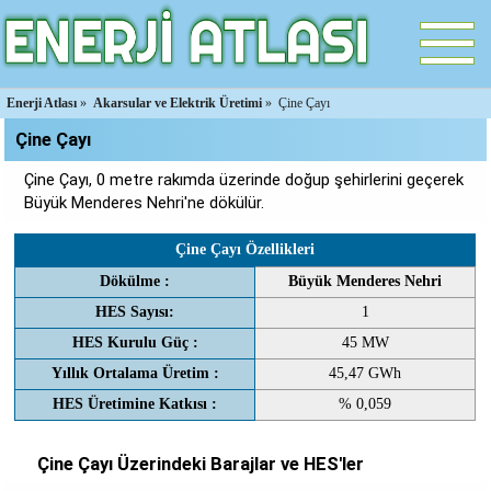
Enerji Atlası
»
Akarsular ve Elektrik Üretimi
»
Çine Çayı
Çine Çayı
Çine Çayı, 0 metre rakımda üzerinde doğup şehirlerini geçerek
Büyük Menderes Nehri'ne dökülür.
Çine Çayı Özellikleri
Dökülme :
Büyük Menderes Nehri
HES Sayısı:
1
HES Kurulu Güç :
45 MW
Yıllık Ortalama Üretim :
45,47 GWh
HES Üretimine Katkısı :
% 0,059
Çine Çayı Üzerindeki Barajlar ve HES'ler