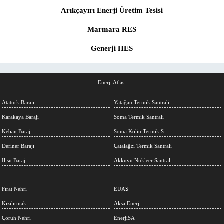
Arıkçayırı Enerji Üretim Tesisi
Marmara RES
Generji HES
Enerji Atlası
Atatürk Barajı
Yatağan Termik Santrali
Karakaya Barajı
Soma Termik Santrali
Keban Barajı
Soma Kolin Termik S.
Deriner Barajı
Çatalağzı Termik Santrali
Ilısu Barajı
Akkuyu Nükleer Santrali
Fırat Nehri
EÜAŞ
Kızılırmak
Aksa Enerji
Çoruh Nehri
EnerjiSA