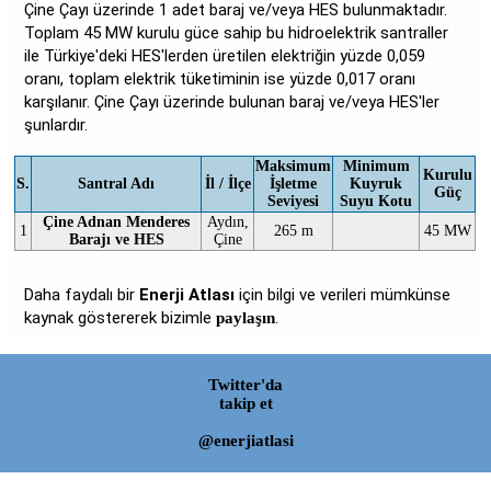
Çine Çayı üzerinde 1 adet baraj ve/veya HES bulunmaktadır.
Toplam 45 MW kurulu güce sahip bu hidroelektrik santraller
ile Türkiye'deki HES'lerden üretilen elektriğin yüzde 0,059
oranı, toplam elektrik tüketiminin ise yüzde 0,017 oranı
karşılanır. Çine Çayı üzerinde bulunan baraj ve/veya HES'ler
şunlardır.
Maksimum
Minimum
Kurulu
S.
Santral Adı
İl / İlçe
İşletme
Kuyruk
Güç
Seviyesi
Suyu Kotu
Çine Adnan Menderes
Aydın,
1
265 m
45 MW
Barajı ve HES
Çine
Daha faydalı bir
Enerji Atlası
için bilgi ve verileri mümkünse
kaynak göstererek bizimle
.
paylaşın
Twitter'da
takip et
@enerjiatlasi