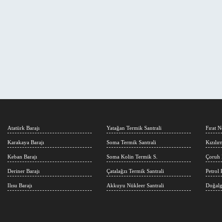
Atatürk Barajı
Yatağan Termik Santrali
Fırat N
Karakaya Barajı
Soma Termik Santrali
Kızılı
Keban Barajı
Soma Kolin Termik S.
Çoruh 
Deriner Barajı
Çatalağzı Termik Santrali
Petrol 
Ilısu Barajı
Akkuyu Nükleer Santrali
Doğalg