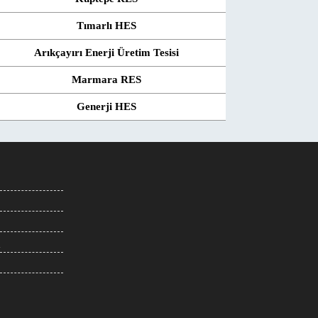
Tımarlı HES
Arıkçayırı Enerji Üretim Tesisi
Marmara RES
Generji HES
m