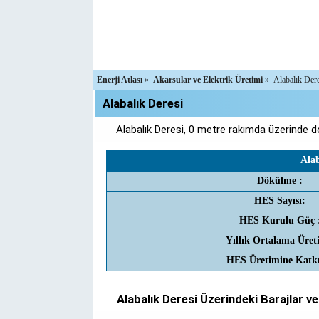
Enerji Atlası
»
Akarsular ve Elektrik Üretimi
»
Alabalık Der
Alabalık Deresi
Alabalık Deresi, 0 metre rakımda üzerinde do
Alab
Dökülme :
HES Sayısı:
HES Kurulu Güç 
Yıllık Ortalama Üret
HES Üretimine Katkı
Alabalık Deresi Üzerindeki Barajlar ve