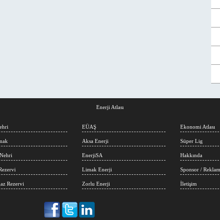
Enerji Atlası
ehri
EÜAŞ
Ekonomi Atlası
rmak
Aksa Enerji
Süper Lig
Nehri
EnerjiSA
Hakkında
Rezervi
Limak Enerji
Sponsor / Rekla
az Rezervi
Zorlu Enerji
İletişim