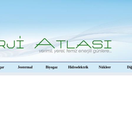
gar
Jeotermal
Biyogaz
Hidroelektrik
Nükleer
Di