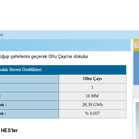
esi
ğup şehirlerini geçerek Oltu Çayı'ne dökülür.
alık Deresi Özellikleri
Oltu Çayı
1
:
16 MW
im :
28,39 GWh
sı :
% 0,037
 HES'ler